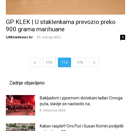
GP KLEK | U staklenkama prevozio preko
900 grama marihuane
LIKEmetkovic.hr
-
25. svibnja 2022.
0
173
174
175
Zadnje objavljeno
Bakljadom i pjesmom dočekani lađari Crnoga
puta, slavlje se nastavilo na...
8. kolovoza 2026.
Kakav rasplet! Crni Put i Gusari Komin podijelili