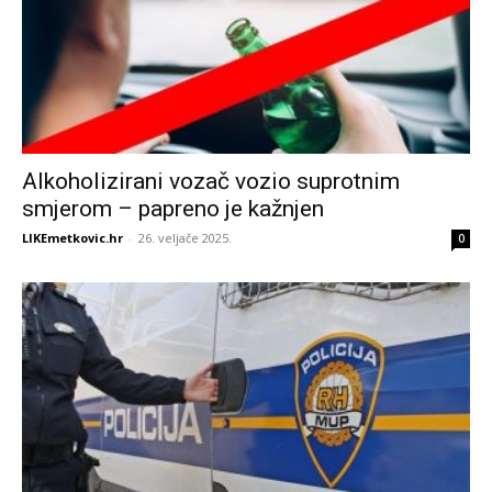
Alkoholizirani vozač vozio suprotnim
smjerom – papreno je kažnjen
LIKEmetkovic.hr
-
26. veljače 2025.
0