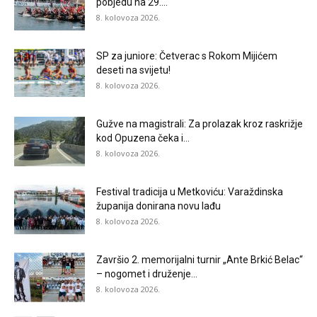
pobjedu na 29....
8. kolovoza 2026.
SP za juniore: Četverac s Rokom Mijićem
deseti na svijetu!
8. kolovoza 2026.
Gužve na magistrali: Za prolazak kroz raskrižje
kod Opuzena čeka i...
8. kolovoza 2026.
Festival tradicija u Metkoviću: Varaždinska
županija donirana novu lađu
8. kolovoza 2026.
Završio 2. memorijalni turnir „Ante Brkić Belac“
– nogomet i druženje...
8. kolovoza 2026.