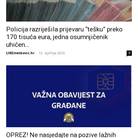
Policija razriješila prijevaru “tešku” preko
170 tisuća eura, jedna osumnjičenik
uhićen...
LIKEmetkovic.hr
-
12. siječnja 2026.
0
OPREZ! Ne nasjedajte na pozive lažnih