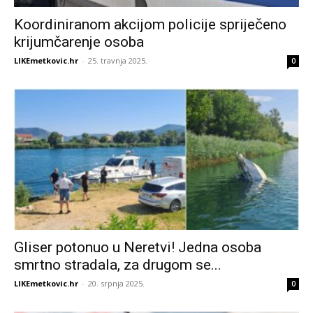
Koordiniranom akcijom policije spriječeno
krijumčarenje osoba
LIKEmetkovic.hr
-
25. travnja 2025.
0
Gliser potonuo u Neretvi! Jedna osoba
smrtno stradala, za drugom se...
LIKEmetkovic.hr
-
20. srpnja 2025.
0