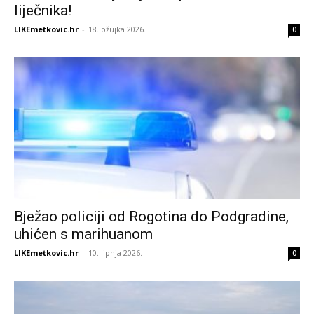
liječnika!
LIKEmetkovic.hr
-
18. ožujka 2026.
0
Bježao policiji od Rogotina do Podgradine,
uhićen s marihuanom
LIKEmetkovic.hr
-
10. lipnja 2026.
0