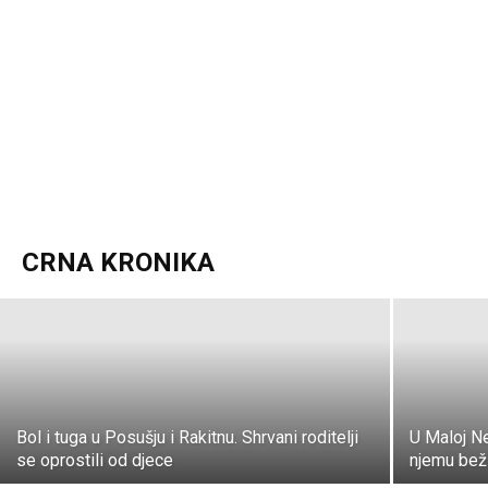
VIDEO/FOTO Policija objavila detalje
jučerašnjeg uhićenja dilera u Metkoviću
CRNA KRONIKA
K. J.
-
28. siječnja 2021.
Bol i tuga u Posušju i Rakitnu. Shrvani roditelji
U Maloj N
se oprostili od djece
njemu beži