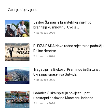
Zadnje objavljeno
Velibor Šuman je branitelj koji nije htio
braniteljsku mirovinu. Ovo je...
7. kolovoza 2026.
BURZA RADA Nova radna mjesta na području
Doline Neretve
7. kolovoza 2026.
Tragedija na Biokovu: Preminuo češki turist,
Ukrajinac spašen sa Sutvida
7. kolovoza 2026.
Lađarice Siska ispisuju povijest – peti
uzastopni naslov na Maratonu lađarica
6. kolovoza 2026.