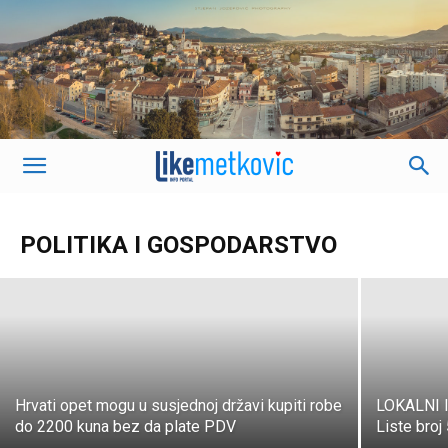
Od utorka pojeftinjuje gorivo, poznate
su i nove cijene
POLITIKA I GOSPODARSTVO
K. J.
-
26. ožujka 2023.
Hrvati opet mogu u susjednoj državi kupiti robe
LOKALNI I
do 2200 kuna bez da plate PDV
Liste broj