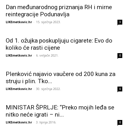
Dan međunarodnog priznanja RH i mirne
reintegracije Podunavlja
LIKEmetkovic.hr
-
15. siječnja 2023.
3
Od 1. ožujka poskupljuju cigarete: Evo do
koliko će rasti cijene
LIKEmetkovic.hr
-
6. veljače 2021.
0
Plenković najavio vaučere od 200 kuna za
struju i plin. Tko...
LIKEmetkovic.hr
-
30. siječnja 2022.
0
MINISTAR ŠPRLJE: “Preko mojih leđa se
nitko neće igrati – ni...
LIKEmetkovic.hr
-
3. lipnja 2016.
0