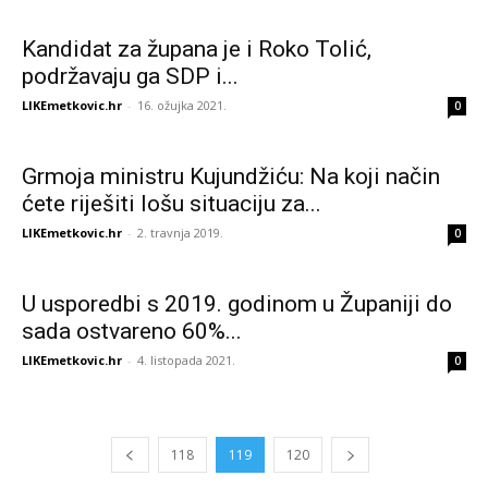
Kandidat za župana je i Roko Tolić,
podržavaju ga SDP i...
LIKEmetkovic.hr
-
16. ožujka 2021.
0
Grmoja ministru Kujundžiću: Na koji način
ćete riješiti lošu situaciju za...
LIKEmetkovic.hr
-
2. travnja 2019.
0
U usporedbi s 2019. godinom u Županiji do
sada ostvareno 60%...
LIKEmetkovic.hr
-
4. listopada 2021.
0
118
119
120