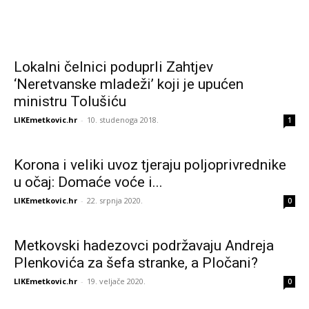
Lokalni čelnici poduprli Zahtjev
‘Neretvanske mladeži’ koji je upućen
ministru Tolušiću
LIKEmetkovic.hr
-
10. studenoga 2018.
1
Korona i veliki uvoz tjeraju poljoprivrednike
u očaj: Domaće voće i...
LIKEmetkovic.hr
-
22. srpnja 2020.
0
Metkovski hadezovci podržavaju Andreja
Plenkovića za šefa stranke, a Pločani?
LIKEmetkovic.hr
-
19. veljače 2020.
0