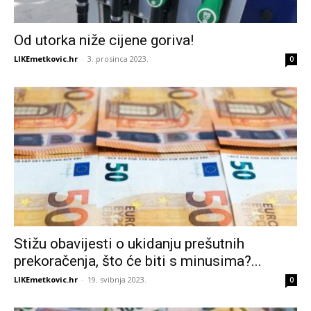
Od utorka niže cijene goriva!
LIKEmetkovic.hr
-
3. prosinca 2023.
0
Stižu obavijesti o ukidanju prešutnih
prekoračenja, što će biti s minusima?...
LIKEmetkovic.hr
-
19. svibnja 2023.
0