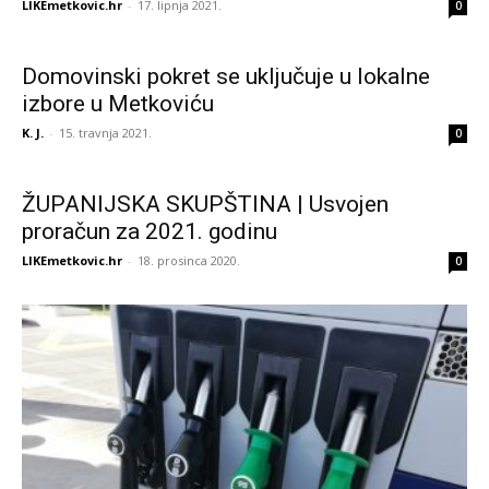
LIKEmetkovic.hr
-
17. lipnja 2021.
0
Domovinski pokret se uključuje u lokalne
izbore u Metkoviću
K. J.
-
15. travnja 2021.
0
ŽUPANIJSKA SKUPŠTINA | Usvojen
proračun za 2021. godinu
LIKEmetkovic.hr
-
18. prosinca 2020.
0