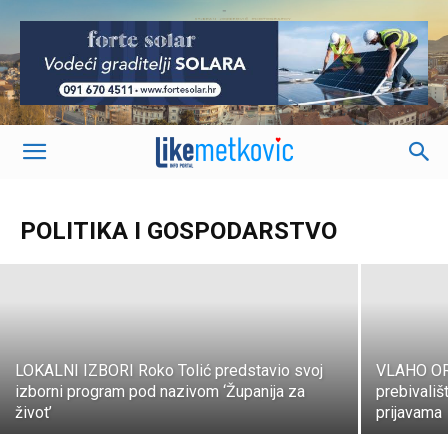
-
Vlada neće produljivati mjeru
zamrzavanja ovrha, blokirani će vraćati
dugove na rate?
POLITIKA I GOSPODARSTVO
LIKEmetkovic.hr
-
31. kolovoza 2020.
LOKALNI IZBORI Roko Tolić predstavio svoj
VLAHO OREP
izborni program pod nazivom ‘Županija za
prebivališ
život’
prijavama