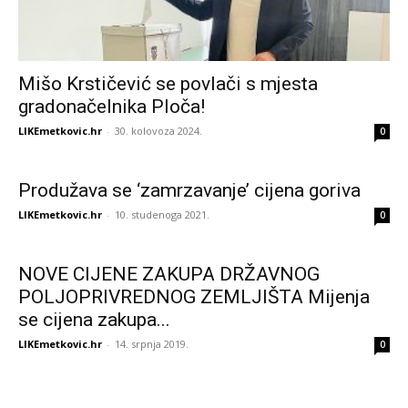
Mišo Krstičević se povlači s mjesta
gradonačelnika Ploča!
LIKEmetkovic.hr
-
30. kolovoza 2024.
0
Produžava se ‘zamrzavanje’ cijena goriva
LIKEmetkovic.hr
-
10. studenoga 2021.
0
NOVE CIJENE ZAKUPA DRŽAVNOG
POLJOPRIVREDNOG ZEMLJIŠTA Mijenja
se cijena zakupa...
LIKEmetkovic.hr
-
14. srpnja 2019.
0