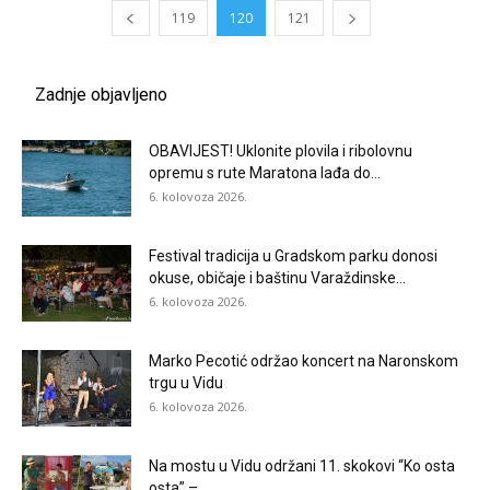
119
120
121
Zadnje objavljeno
OBAVIJEST! Uklonite plovila i ribolovnu
opremu s rute Maratona lađa do...
6. kolovoza 2026.
Festival tradicija u Gradskom parku donosi
okuse, običaje i baštinu Varaždinske...
6. kolovoza 2026.
Marko Pecotić održao koncert na Naronskom
trgu u Vidu
6. kolovoza 2026.
Na mostu u Vidu održani 11. skokovi “Ko osta
osta” –...