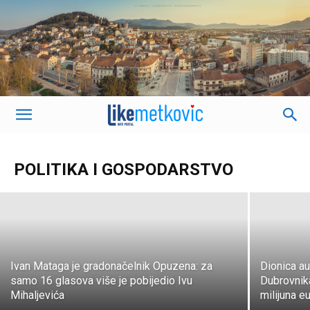
Na sjednici Županijske skupštine
sukobili se Jambo i Jerković
POLITIKA I GOSPODARSTVO
LIKEmetkovic.hr
-
10. lipnja 2020.
Ivan Mataga je gradonačelnik Opuzena: za
Dionica a
samo 16 glasova više je pobijedio Ivu
Dubrovnika
Mihaljevića
milijuna e