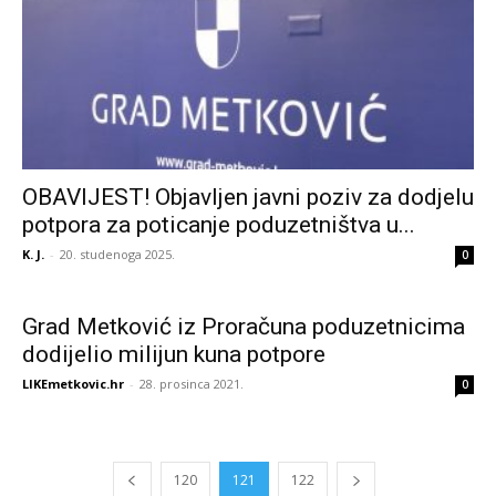
OBAVIJEST! Objavljen javni poziv za dodjelu
potpora za poticanje poduzetništva u...
K. J.
-
20. studenoga 2025.
0
Grad Metković iz Proračuna poduzetnicima
dodijelio milijun kuna potpore
LIKEmetkovic.hr
-
28. prosinca 2021.
0
120
121
122