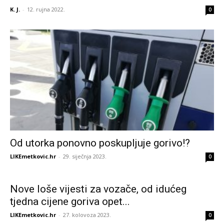
K. J.
-
12. rujna 2022.
0
Od utorka ponovno poskupljuje gorivo!?
LIKEmetkovic.hr
-
29. siječnja 2023.
0
Nove loše vijesti za vozače, od idućeg
tjedna cijene goriva opet...
LIKEmetkovic.hr
-
27. kolovoza 2023.
0