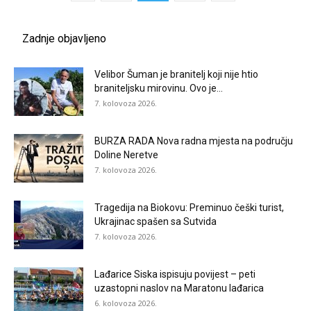
Zadnje objavljeno
Velibor Šuman je branitelj koji nije htio
braniteljsku mirovinu. Ovo je...
7. kolovoza 2026.
BURZA RADA Nova radna mjesta na području
Doline Neretve
7. kolovoza 2026.
Tragedija na Biokovu: Preminuo češki turist,
Ukrajinac spašen sa Sutvida
7. kolovoza 2026.
Lađarice Siska ispisuju povijest – peti
uzastopni naslov na Maratonu lađarica
6. kolovoza 2026.