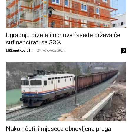
Ugradnju dizala i obnove fasade država će
sufinancirati sa 33%
LIKEmetkovic.hr
-
24. kolovoza 2024.
0
Nakon četiri mjeseca obnovljena pruga