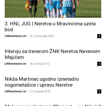
3. HNL JUG | Neretva u Mravincima uzela
bod
LIKEmetkovic.hr
-
20. studenoga 2022.
8
Intervju sa trenerom ŽNK Neretva Nevenom
Majićem
LIKEmetkovic.hr
-
18. travnja 2015.
0
Nikša Martinac ugodno iznenadio
nogometašice i upravu Neretve
LIKEmetkovic.hr
-
3. listopada 2018.
0