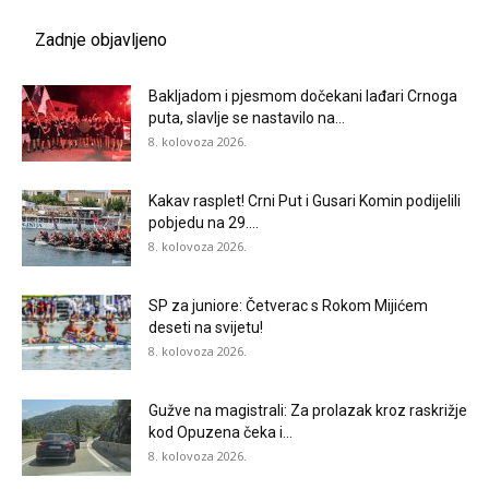
Zadnje objavljeno
Bakljadom i pjesmom dočekani lađari Crnoga
puta, slavlje se nastavilo na...
8. kolovoza 2026.
Kakav rasplet! Crni Put i Gusari Komin podijelili
pobjedu na 29....
8. kolovoza 2026.
SP za juniore: Četverac s Rokom Mijićem
deseti na svijetu!
8. kolovoza 2026.
Gužve na magistrali: Za prolazak kroz raskrižje
kod Opuzena čeka i...
8. kolovoza 2026.