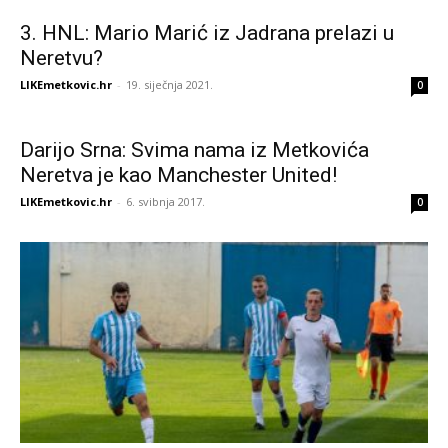
3. HNL: Mario Marić iz Jadrana prelazi u
Neretvu?
LIKEmetkovic.hr
-
19. siječnja 2021.
0
Darijo Srna: Svima nama iz Metkovića
Neretva je kao Manchester United!
LIKEmetkovic.hr
-
6. svibnja 2017.
0