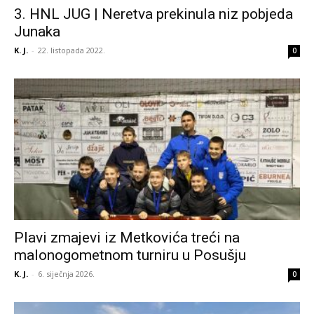
3. HNL JUG | Neretva prekinula niz pobjeda
Junaka
K. J.
-
22. listopada 2022.
0
Plavi zmajevi iz Metkovića treći na
malonogometnom turniru u Posušju
K. J.
-
6. siječnja 2026.
0