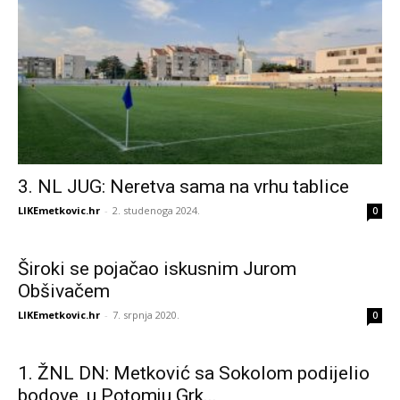
3. NL JUG: Neretva sama na vrhu tablice
LIKEmetkovic.hr
-
2. studenoga 2024.
0
Široki se pojačao iskusnim Jurom
Obšivačem
LIKEmetkovic.hr
-
7. srpnja 2020.
0
1. ŽNL DN: Metković sa Sokolom podijelio
bodove, u Potomju Grk...