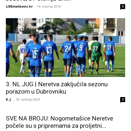
LIKEmetkovic.hr
-
14. travnja 2019.
0
3. NL JUG | Neretva zaključila sezonu
porazom u Dubrovniku
K. J.
-
26. svibnja 2024.
0
SVE NA BROJU: Nogometašice Neretve
počele su s pripremama za proljetni...