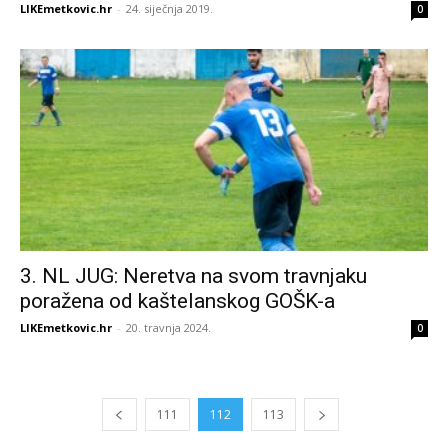
LIKEmetkovic.hr
-
24. siječnja 2019.
0
3. NL JUG: Neretva na svom travnjaku
poražena od kaštelanskog GOŠK-a
LIKEmetkovic.hr
-
20. travnja 2024.
0
111
112
113