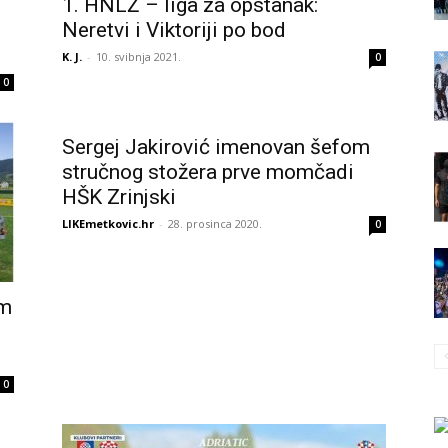
1. HNLŽ – liga za opstanak:
Neretvi i Viktoriji po bod
K. J.
-
10. svibnja 2021.
0
0
Sergej Jakirović imenovan šefom
stručnog stožera prve momčadi
HŠK Zrinjski
LIKEmetkovic.hr
-
28. prosinca 2020.
0
im
0