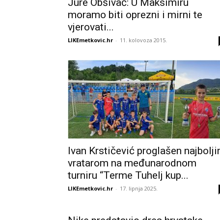
Jure Obšivač: U Maksimiru
moramo biti oprezni i mirni te
vjerovati...
LIKEmetkovic.hr
-
11. kolovoza 2015.
Ivan Krstičević proglašen najbolj
vratarom na međunarodnom
turniru “Terme Tuhelj kup...
LIKEmetkovic.hr
-
17. lipnja 2025.