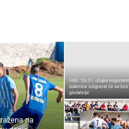
HNS: ‘Do 31. ožujka nogomet
utakmice odigravat će se bez
gledatelja’
oražena na