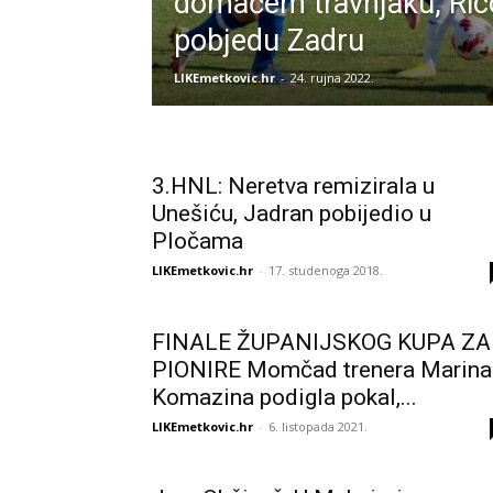
domaćem travnjaku, Ric
pobjedu Zadru
LIKEmetkovic.hr
-
24. rujna 2022.
3.HNL: Neretva remizirala u
Unešiću, Jadran pobijedio u
Pločama
LIKEmetkovic.hr
-
17. studenoga 2018.
FINALE ŽUPANIJSKOG KUPA ZA
PIONIRE Momčad trenera Marina
Komazina podigla pokal,...
LIKEmetkovic.hr
-
6. listopada 2021.