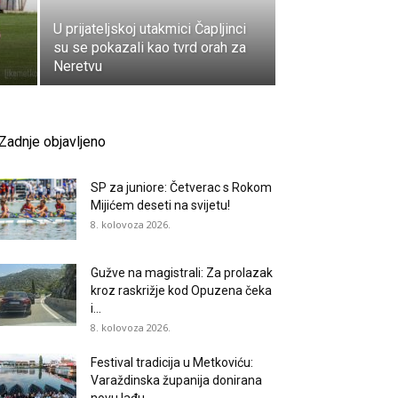
U prijateljskoj utakmici Čapljinci
su se pokazali kao tvrd orah za
Neretvu
Zadnje objavljeno
SP za juniore: Četverac s Rokom
Mijićem deseti na svijetu!
8. kolovoza 2026.
Gužve na magistrali: Za prolazak
kroz raskrižje kod Opuzena čeka
i...
8. kolovoza 2026.
Festival tradicija u Metkoviću:
Varaždinska županija donirana