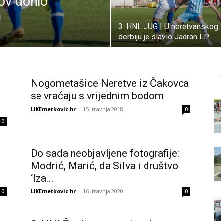
ov donio
3. HNL JUG | U neretvanskog
derbiju je slavio Jadran LP
Nogometašice Neretve iz Čakovca
se vraćaju s vrijednim bodom
LIKEmetkovic.hr
-
15. travnja 2018.
0
0
Do sada neobjavljene fotografije:
Modrić, Marić, da Silva i društvo
‘Iza...
LIKEmetkovic.hr
-
16. travnja 2020.
0
0