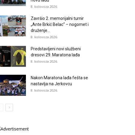
novu lađu
8. kolovoza 2026.
Završio 2. memorijalni turnir
„Ante Brkić Belac“ – nogomet i
druženje...
8. kolovoza 2026.
Predstavljeni novi službeni
dresovi 29. Maratona lađa
8. kolovoza 2026.
Nakon Maratona lađa fešta se
nastavlja na Jerkovcu
8. kolovoza 2026.