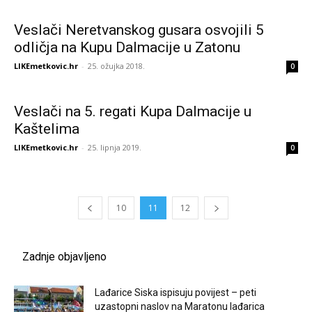
Veslači Neretvanskog gusara osvojili 5
odličja na Kupu Dalmacije u Zatonu
LIKEmetkovic.hr
-
25. ožujka 2018.
0
Veslači na 5. regati Kupa Dalmacije u
Kaštelima
LIKEmetkovic.hr
-
25. lipnja 2019.
0
10
11
12
Zadnje objavljeno
Lađarice Siska ispisuju povijest – peti
uzastopni naslov na Maratonu lađarica