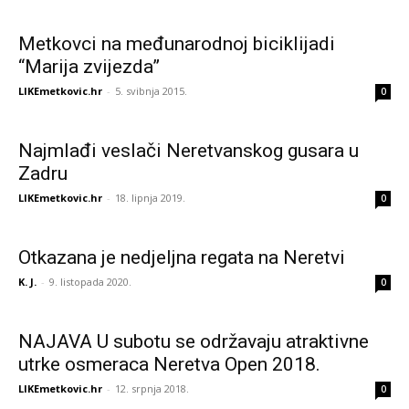
Metkovci na međunarodnoj biciklijadi
“Marija zvijezda”
LIKEmetkovic.hr
-
5. svibnja 2015.
0
Najmlađi veslači Neretvanskog gusara u
Zadru
LIKEmetkovic.hr
-
18. lipnja 2019.
0
Otkazana je nedjeljna regata na Neretvi
K. J.
-
9. listopada 2020.
0
NAJAVA U subotu se održavaju atraktivne
utrke osmeraca Neretva Open 2018.
LIKEmetkovic.hr
-
12. srpnja 2018.
0