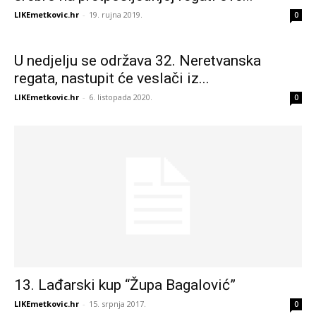
LIKEmetkovic.hr
-
19. rujna 2019.
0
U nedjelju se održava 32. Neretvanska
regata, nastupit će veslači iz...
LIKEmetkovic.hr
-
6. listopada 2020.
0
13. Lađarski kup “Župa Bagalović”
LIKEmetkovic.hr
-
15. srpnja 2017.
0