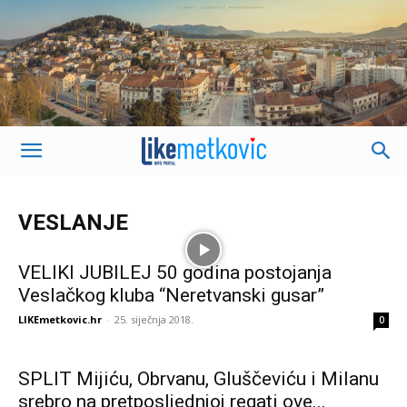
VESLANJE
VELIKI JUBILEJ 50 godina postojanja
Veslačkog kluba “Neretvanski gusar”
LIKEmetkovic.hr
-
25. siječnja 2018.
0
SPLIT Mijiću, Obrvanu, Gluščeviću i Milanu
srebro na pretposljednjoj regati ove...