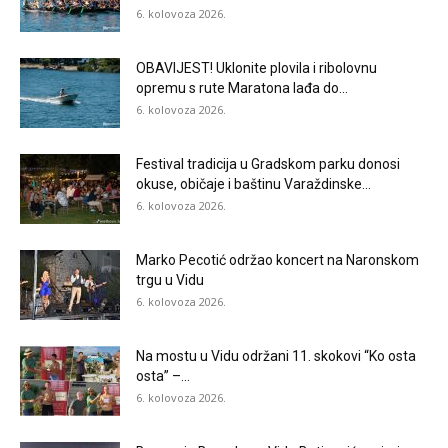
6. kolovoza 2026.
OBAVIJEST! Uklonite plovila i ribolovnu
opremu s rute Maratona lađa do...
6. kolovoza 2026.
Festival tradicija u Gradskom parku donosi
okuse, običaje i baštinu Varaždinske...
6. kolovoza 2026.
Marko Pecotić održao koncert na Naronskom
trgu u Vidu
6. kolovoza 2026.
Na mostu u Vidu održani 11. skokovi “Ko osta
osta” –...
6. kolovoza 2026.