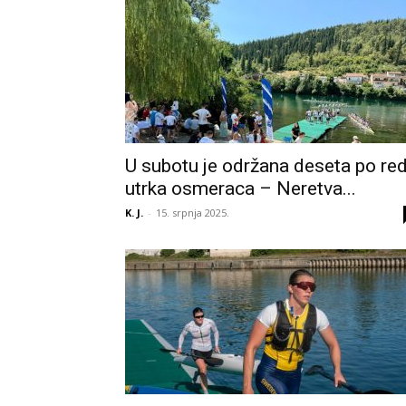
U subotu je održana deseta po re
utrka osmeraca – Neretva...
K. J.
-
15. srpnja 2025.