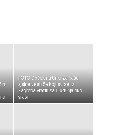
FOTO Doček na Unki za naše
in
sjajne veslače koji su se iz
Zagreba vratili sa 6 odličja oko
ina
vrata