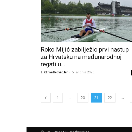
Roko Mijić zabilježio prvi nastup
za Hrvatsku na međunarodnoj
regati u...
LIKEmetkovic.hr
-
5. svibnja 2025.
...
...
1
20
21
22