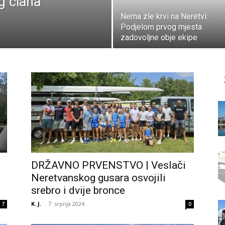
g člana
Nema zle krvi na Neretvi:
Podjelom prvog mjesta
zadovoljne obje ekipe
DRŽAVNO PRVENSTVO | Veslači
Neretvanskog gusara osvojili
srebro i dvije bronce
K. J.
-
7. srpnja 2024.
7
0