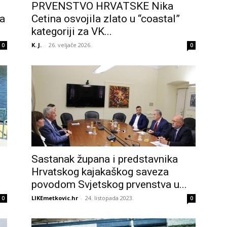
PRVENSTVO HRVATSKE Nika
a
Cetina osvojila zlato u “coastal”
kategoriji za VK...
K. J.
-
26. veljače 2026.
0
0
Sastanak župana i predstavnika
Hrvatskog kajakaškog saveza
povodom Svjetskog prvenstva u...
LIKEmetkovic.hr
-
24. listopada 2023.
0
0