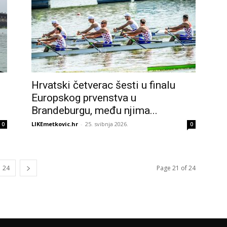
Hrvatski četverac šesti u finalu
Europskog prvenstva u
Brandeburgu, među njima...
LIKEmetkovic.hr
-
25. svibnja 2026.
0
0
24
Page 21 of 24