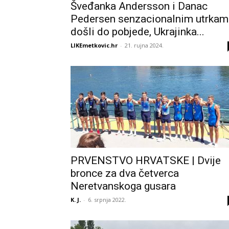
Šveđanka Andersson i Danac
Pedersen senzacionalnim utrkam
došli do pobjede, Ukrajinka...
LIKEmetkovic.hr
-
21. rujna 2024.
PRVENSTVO HRVATSKE | Dvije
bronce za dva četverca
Neretvanskoga gusara
K. J.
-
6. srpnja 2022.