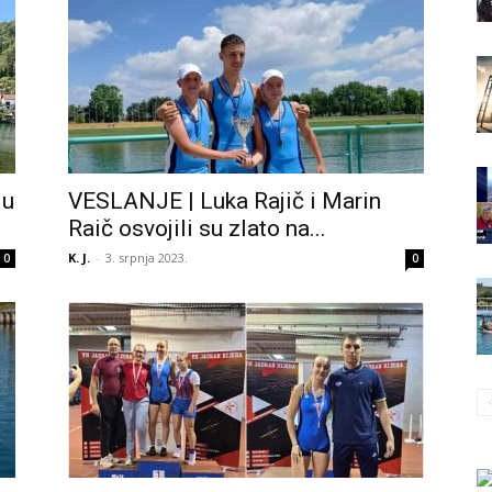
du
VESLANJE | Luka Rajič i Marin
Raič osvojili su zlato na...
K. J.
-
3. srpnja 2023.
0
0