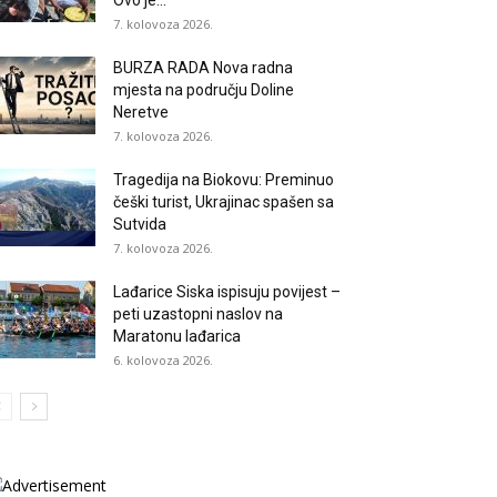
Ovo je...
7. kolovoza 2026.
BURZA RADA Nova radna
mjesta na području Doline
Neretve
7. kolovoza 2026.
Tragedija na Biokovu: Preminuo
češki turist, Ukrajinac spašen sa
Sutvida
7. kolovoza 2026.
Lađarice Siska ispisuju povijest –
peti uzastopni naslov na
Maratonu lađarica
6. kolovoza 2026.