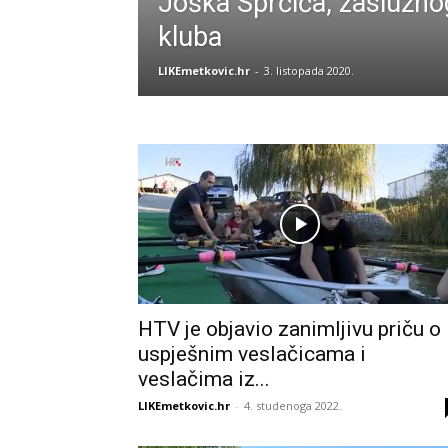
Joška Sprčića, zaslužno
kluba
LIKEmetkovic.hr
-
3. listopada 2020.
HTV je objavio zanimljivu priču o
uspješnim veslačicama i
veslačima iz...
LIKEmetkovic.hr
-
4. studenoga 2022.