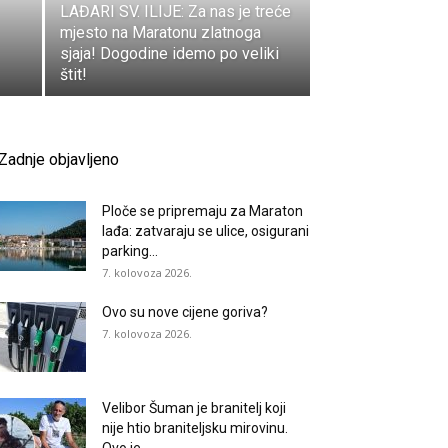
LAĐARI SV. ILIJE: Za nas je treće
mjesto na Maratonu zlatnoga
sjaja! Dogodine idemo po veliki
štit!
Zadnje objavljeno
Ploče se pripremaju za Maraton
lađa: zatvaraju se ulice, osigurani
parking...
7. kolovoza 2026.
Ovo su nove cijene goriva?
7. kolovoza 2026.
Velibor Šuman je branitelj koji
nije htio braniteljsku mirovinu.