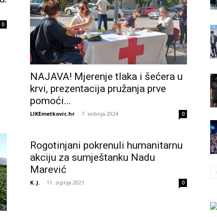
.
0
NAJAVA! Mjerenje tlaka i šećera u
krvi, prezentacija pružanja prve
pomoći...
LIKEmetkovic.hr
-
7. svibnja 2024.
0
Rogotinjani pokrenuli humanitarnu
akciju za sumještanku Nadu
Marević
K. J.
-
11. srpnja 2021.
0