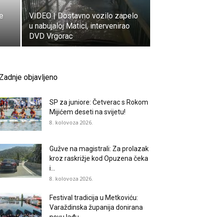
e
VIDEO | Dostavno vozilo zapelo
u nabujaloj Matici, intervenirao
DVD Vrgorac
Zadnje objavljeno
SP za juniore: Četverac s Rokom
Mijićem deseti na svijetu!
8. kolovoza 2026.
Gužve na magistrali: Za prolazak
kroz raskrižje kod Opuzena čeka
i...
8. kolovoza 2026.
Festival tradicija u Metkoviću:
Varaždinska županija donirana