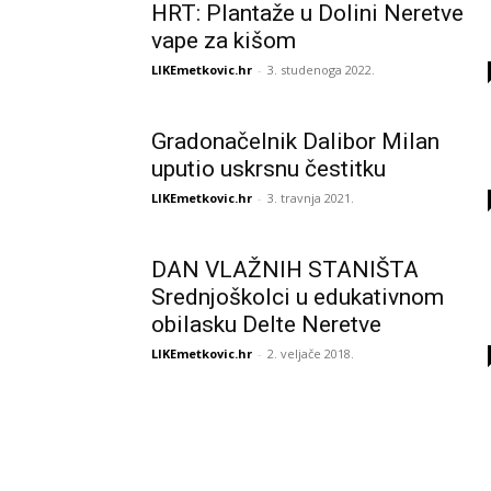
HRT: Plantaže u Dolini Neretve
vape za kišom
LIKEmetkovic.hr
-
3. studenoga 2022.
Gradonačelnik Dalibor Milan
uputio uskrsnu čestitku
LIKEmetkovic.hr
-
3. travnja 2021.
DAN VLAŽNIH STANIŠTA
Srednjoškolci u edukativnom
obilasku Delte Neretve
LIKEmetkovic.hr
-
2. veljače 2018.