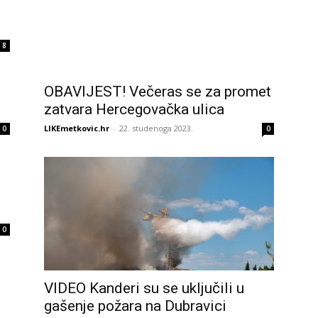
8
OBAVIJEST! Večeras se za promet
zatvara Hercegovačka ulica
LIKEmetkovic.hr
-
22. studenoga 2023.
0
0
0
VIDEO Kanderi su se uključili u
gašenje požara na Dubravici