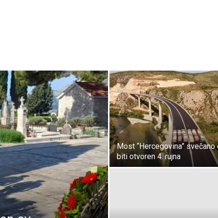
Most “Hercegovina” svečano 
biti otvoren 4. rujna