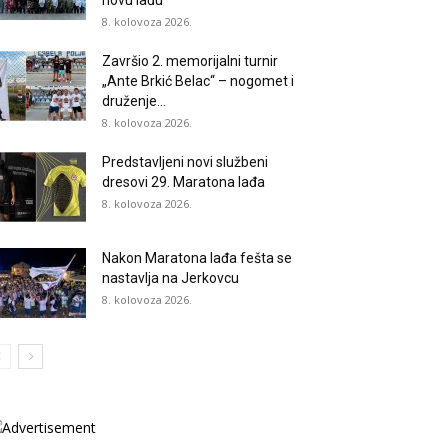
novu lađu
8. kolovoza 2026.
Završio 2. memorijalni turnir
„Ante Brkić Belac“ – nogomet i
druženje...
8. kolovoza 2026.
Predstavljeni novi službeni
dresovi 29. Maratona lađa
8. kolovoza 2026.
Nakon Maratona lađa fešta se
nastavlja na Jerkovcu
8. kolovoza 2026.