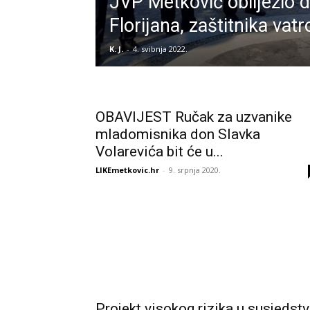
JVP Metković obilježio d
Florijana, zaštitnika vat
K. J.
-
4. svibnja 2022.
OBAVIJEST Ručak za uzvanike
mladomisnika don Slavka
Volarevića bit će u...
LIKEmetkovic.hr
-
9. srpnja 2020.
Projekt visokog rizika u susjedstv