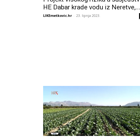
HE Dabar krade vodu iz Neretve,..
LIKEmetkovic.hr
-
23. lipnja 2023.