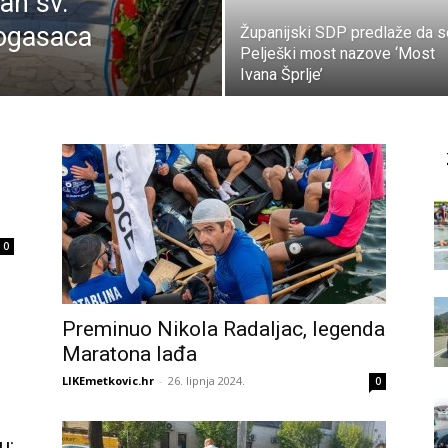
an sv.
rogasaca
Županijski SDP predlaže da s
Pelješki most nazove ‘Most
Ivana Šprlje’
0
Preminuo Nikola Radaljac, legenda
Maratona lađa
LIKEmetkovic.hr
-
26. lipnja 2024.
0
u: