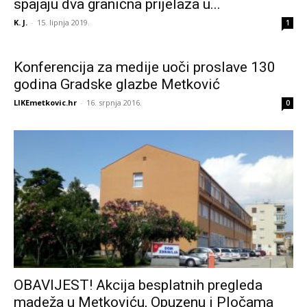
spajaju dva granična prijelaza u...
K. J.
-
15. lipnja 2019.
1
Konferencija za medije uoči proslave 130
godina Gradske glazbe Metković
LIKEmetkovic.hr
-
16. srpnja 2016.
0
OBAVIJEST! Akcija besplatnih pregleda
madeža u Metkoviću, Opuzenu i Pločama