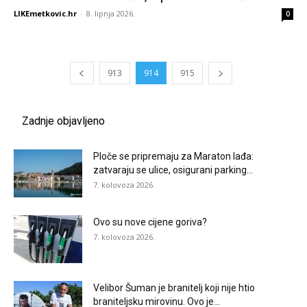
LIKEmetkovic.hr
-
8. lipnja 2026.
0
913
914
915
Zadnje objavljeno
Ploče se pripremaju za Maraton lađa:
zatvaraju se ulice, osigurani parking...
7. kolovoza 2026.
Ovo su nove cijene goriva?
7. kolovoza 2026.
Velibor Šuman je branitelj koji nije htio
braniteljsku mirovinu. Ovo je...