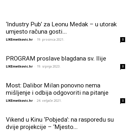
‘Industry Pub’ za Leonu Medak – u utorak
umjesto računa gosti...
LIKEmetkovic.hr
-
19. prosinca 2021.
0
PROGRAM proslave blagdana sv. Ilije
LIKEmetkovic.hr
-
19. srpnja 2023.
0
Most: Dalibor Milan ponovno nema
mišljenje i odbija odgovoriti na pitanje
LIKEmetkovic.hr
-
24. veljače 2021.
0
Vikend u Kinu ‘Pobjeda’: na rasporedu su
dvije projekcije – ‘Mjesto...