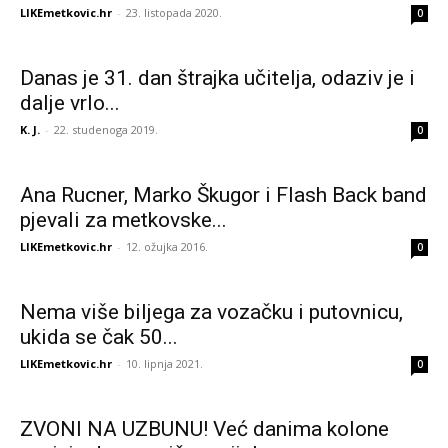
LIKEmetkovic.hr
-
23. listopada 2020.
0
Danas je 31. dan štrajka učitelja, odaziv je i
dalje vrlo...
K. J.
-
22. studenoga 2019.
0
Ana Rucner, Marko Škugor i Flash Back band
pjevali za metkovske...
LIKEmetkovic.hr
-
12. ožujka 2016.
0
Nema više biljega za vozačku i putovnicu,
ukida se čak 50...
LIKEmetkovic.hr
-
10. lipnja 2021.
0
ZVONI NA UZBUNU! Već danima kolone