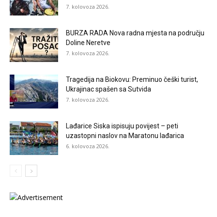
7. kolovoza 2026.
BURZA RADA Nova radna mjesta na području
Doline Neretve
7. kolovoza 2026.
Tragedija na Biokovu: Preminuo češki turist,
Ukrajinac spašen sa Sutvida
7. kolovoza 2026.
Lađarice Siska ispisuju povijest – peti
uzastopni naslov na Maratonu lađarica
6. kolovoza 2026.