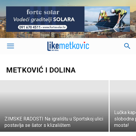
-
Stožer civilne zaštite Grada Metkovića
donio nove preporuke za građane
METKOVIĆ I DOLINA
LIKEmetkovic.hr
-
16. ožujka 2020.
Lučka kape
ZIMSKE RADOSTI Na igralištu u Sportskoj ulici
slobodna 
postavlja se šator s klizalištem
mosta!