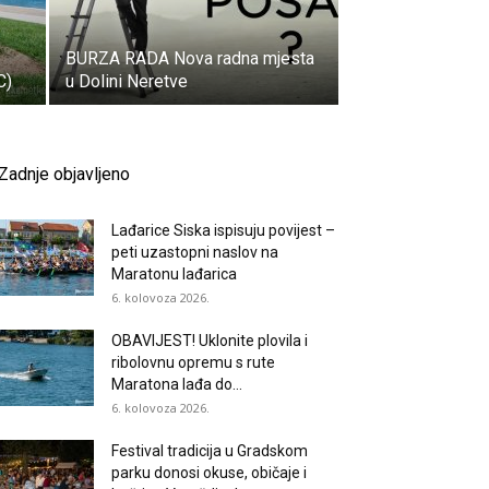
BURZA RADA Nova radna mjesta
C)
u Dolini Neretve
Zadnje objavljeno
Lađarice Siska ispisuju povijest –
peti uzastopni naslov na
Maratonu lađarica
6. kolovoza 2026.
OBAVIJEST! Uklonite plovila i
ribolovnu opremu s rute
Maratona lađa do...
6. kolovoza 2026.
Festival tradicija u Gradskom
parku donosi okuse, običaje i