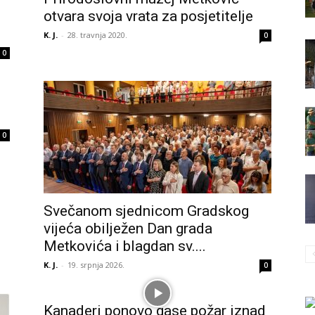
otvara svoja vrata za posjetitelje
K. J.
-
28. travnja 2020.
0
0
0
Svečanom sjednicom Gradskog
vijeća obilježen Dan grada
Metkovića i blagdan sv....
K. J.
-
19. srpnja 2026.
0
Kanaderi ponovo gase požar iznad