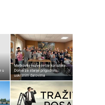
Metkovke razveselile korisnike
e u
Doma za starije prigodnim
uskrsnim darovima