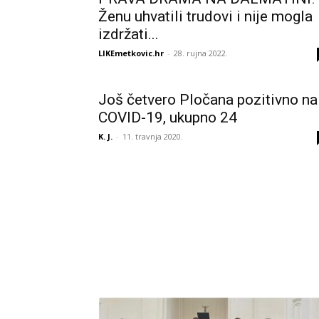
Ženu uhvatili trudovi i nije mogla
izdržati...
LIKEmetkovic.hr
-
28. rujna 2022.
Još četvero Pločana pozitivno na
COVID-19, ukupno 24
K. J.
-
11. travnja 2020.