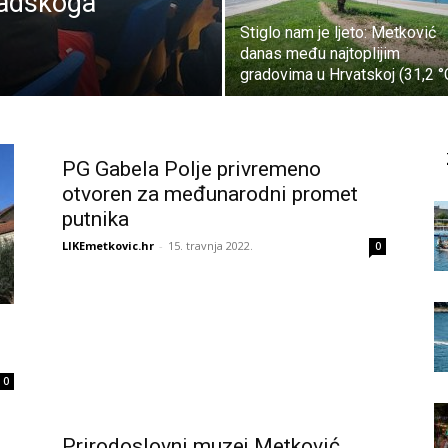
radskoga
Stiglo nam je ljeto: Metković
danas među najtoplijim
gradovima u Hrvatskoj (31,2 °
PG Gabela Polje privremeno
otvoren za međunarodni promet
putnika
LIKEmetkovic.hr
-
15. travnja 2022.
0
0
Prirodoslovni muzej Metković