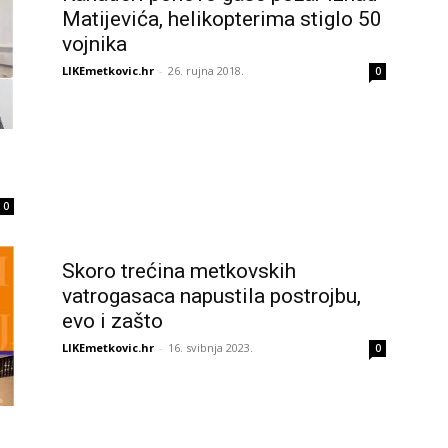
Matijevića, helikopterima stiglo 50
vojnika
LIKEmetkovic.hr
-
26. rujna 2018.
0
0
Skoro trećina metkovskih
vatrogasaca napustila postrojbu,
evo i zašto
LIKEmetkovic.hr
-
16. svibnja 2023.
0