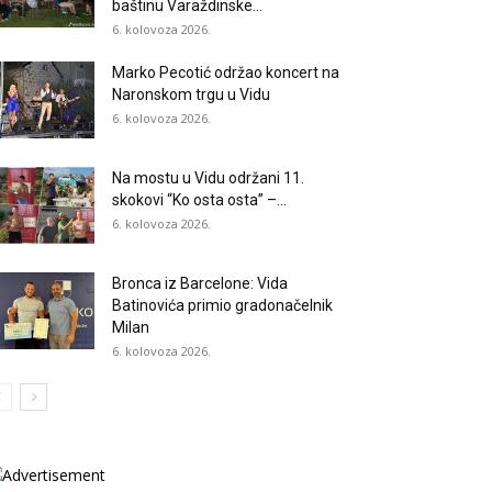
baštinu Varaždinske...
6. kolovoza 2026.
Marko Pecotić održao koncert na
Naronskom trgu u Vidu
6. kolovoza 2026.
Na mostu u Vidu održani 11.
skokovi “Ko osta osta” –...
6. kolovoza 2026.
Bronca iz Barcelone: Vida
Batinovića primio gradonačelnik
Milan
6. kolovoza 2026.