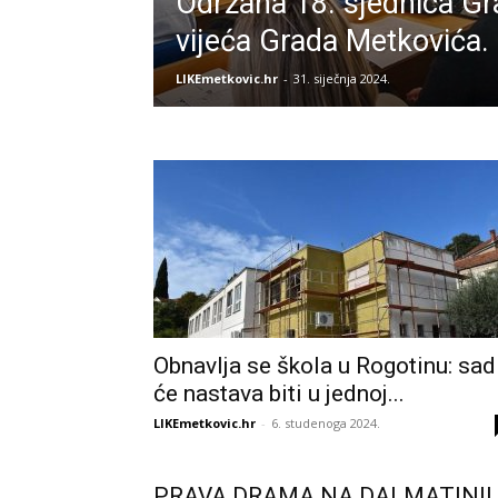
Održana 18. sjednica G
vijeća Grada Metkovića.
LIKEmetkovic.hr
-
31. siječnja 2024.
Obnavlja se škola u Rogotinu: sad
će nastava biti u jednoj...
LIKEmetkovic.hr
-
6. studenoga 2024.
PRAVA DRAMA NA DALMATINI!