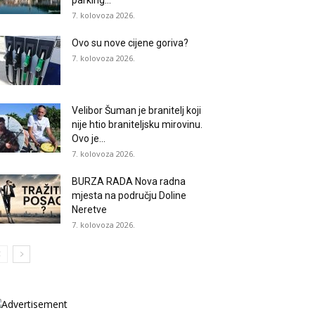
parking...
7. kolovoza 2026.
Ovo su nove cijene goriva?
7. kolovoza 2026.
Velibor Šuman je branitelj koji
nije htio braniteljsku mirovinu.
Ovo je...
7. kolovoza 2026.
BURZA RADA Nova radna
mjesta na području Doline
Neretve
7. kolovoza 2026.