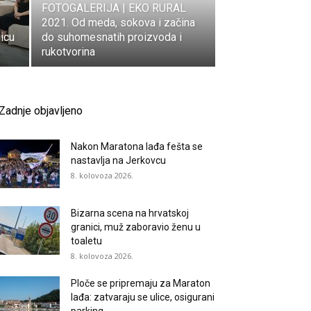
FOTOGALERIJA | EKO RURAL
2021. Od meda, sokova i začina
nicu
do suhomesnatih proizvoda i
rukotvorina
Zadnje objavljeno
Nakon Maratona lađa fešta se
nastavlja na Jerkovcu
8. kolovoza 2026.
Bizarna scena na hrvatskoj
granici, muž zaboravio ženu u
toaletu
8. kolovoza 2026.
Ploče se pripremaju za Maraton
lađa: zatvaraju se ulice, osigurani