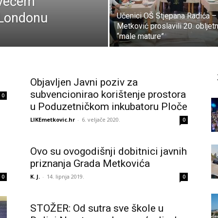
jvećem
 Londonu
Učenici OŠ Stjepana Radića –
Metković proslavili 20. obljet
“male mature”
Objavljen Javni poziv za
subvencionirao korištenje prostora
0
u Poduzetničkom inkubatoru Ploče
LIKEmetkovic.hr
-
6. veljače 2020.
0
Ovo su ovogodišnji dobitnici javnih
priznanja Grada Metkovića
K. J.
-
14. lipnja 2019.
0
0
STOŽER: Od sutra sve škole u