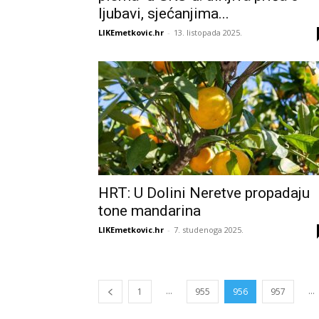
ljubavi, sjećanjima...
LIKEmetkovic.hr
-
13. listopada 2025.
HRT: U Dolini Neretve propadaju
tone mandarina
LIKEmetkovic.hr
-
7. studenoga 2025.
...
...
1
955
956
957