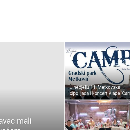
U nedjelju 11. Metkovska
cipolijada i koncert Klape ‘Cam
avac mali