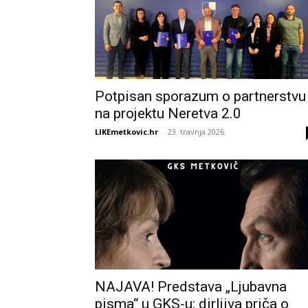
Potpisan sporazum o partnerstvu
na projektu Neretva 2.0
LIKEmetkovic.hr
-
23. travnja 2026.
NAJAVA! Predstava „Ljubavna
pisma“ u GKS-u: dirljiva priča o