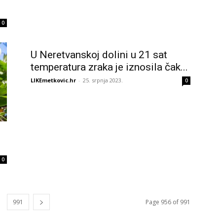
0
U Neretvanskoj dolini u 21 sat
temperatura zraka je iznosila čak...
LIKEmetkovic.hr
-
25. srpnja 2023.
0
0
991
Page 956 of 991