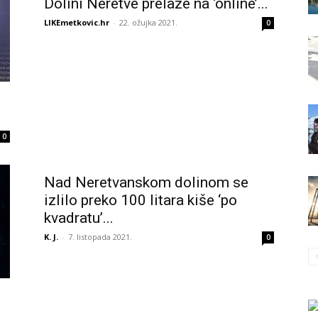
Dolini Neretve prelaze na ‘online’...
LIKEmetkovic.hr
-
22. ožujka 2021.
0
0
Nad Neretvanskom dolinom se
izlilo preko 100 litara kiše ‘po
kvadratu’...
K. J.
-
7. listopada 2021.
0