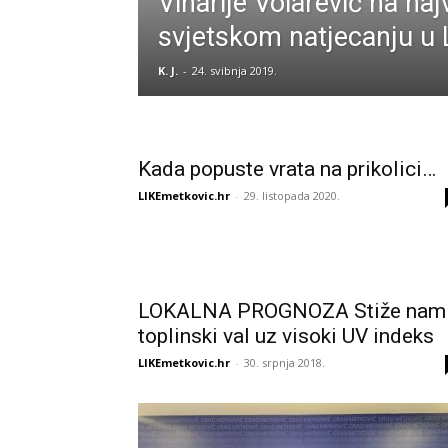
Vinarije Volarević na na
svjetskom natjecanju u
K. J.
-
24. svibnja 2019.
Kada popuste vrata na prikolici…
LIKEmetkovic.hr
-
29. listopada 2020.
LOKALNA PROGNOZA Stiže nam
toplinski val uz visoki UV indeks
LIKEmetkovic.hr
-
30. srpnja 2018.