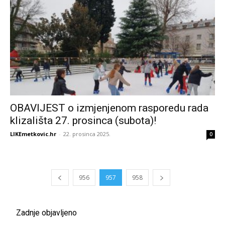
OBAVIJEST o izmjenjenom rasporedu rada
klizališta 27. prosinca (subota)!
LIKEmetkovic.hr
-
22. prosinca 2025.
0
956
957
958
Zadnje objavljeno