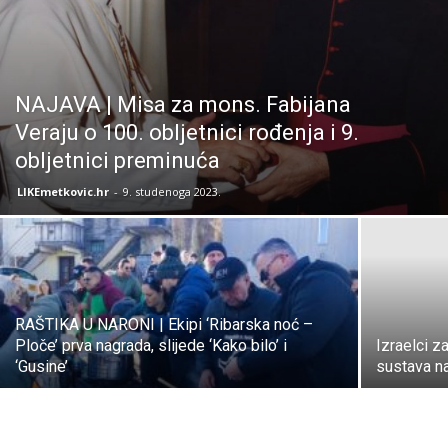
NAJAVA | Misa za mons. Fabijana
Veraju o 100. obljetnici rođenja i 9.
obljetnici preminuća
LIKEmetkovic.hr
-
9. studenoga 2023.
RAŠTIKA U NARONI | Ekipi ‘Ribarska noć –
Ploče’ prva nagrada, slijede ‘Kako bilo’ i
Izraelci z
‘Gusine’
sustava na