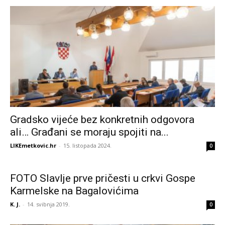
Gradsko vijeće bez konkretnih odgovora
ali… Građani se moraju spojiti na...
LIKEmetkovic.hr
-
15. listopada 2024.
0
FOTO Slavlje prve pričesti u crkvi Gospe
Karmelske na Bagalovićima
K. J.
-
14. svibnja 2019.
0