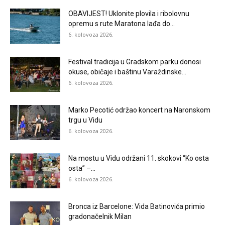
OBAVIJEST! Uklonite plovila i ribolovnu
opremu s rute Maratona lađa do...
6. kolovoza 2026.
Festival tradicija u Gradskom parku donosi
okuse, običaje i baštinu Varaždinske...
6. kolovoza 2026.
Marko Pecotić održao koncert na Naronskom
trgu u Vidu
6. kolovoza 2026.
Na mostu u Vidu održani 11. skokovi “Ko osta
osta” –...
6. kolovoza 2026.
Bronca iz Barcelone: Vida Batinovića primio
gradonačelnik Milan