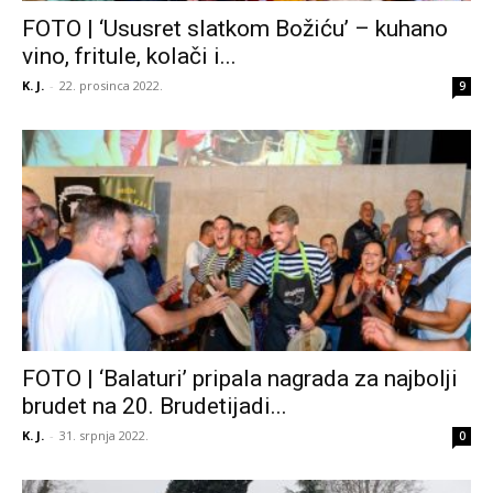
FOTO | ‘Ususret slatkom Božiću’ – kuhano
vino, fritule, kolači i...
K. J.
-
22. prosinca 2022.
9
FOTO | ‘Balaturi’ pripala nagrada za najbolji
brudet na 20. Brudetijadi...
K. J.
-
31. srpnja 2022.
0