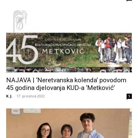
NAJAVA | ‘Neretvanska kolenda’ povodom
45 godina djelovanja KUD-a ‘Metković’
K. J.
-
17. prosinca 2022.
5