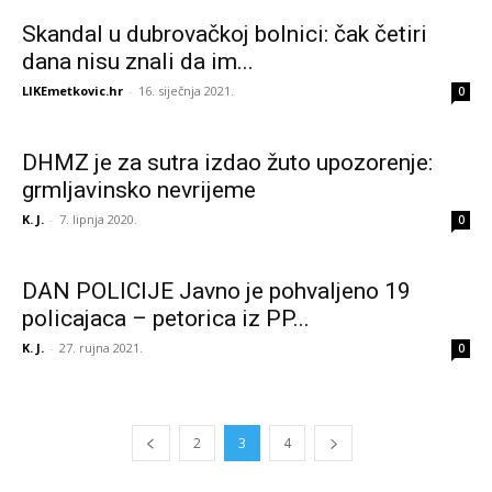
Skandal u dubrovačkoj bolnici: čak četiri
dana nisu znali da im...
LIKEmetkovic.hr
-
16. siječnja 2021.
0
DHMZ je za sutra izdao žuto upozorenje:
grmljavinsko nevrijeme
K. J.
-
7. lipnja 2020.
0
DAN POLICIJE Javno je pohvaljeno 19
policajaca – petorica iz PP...
K. J.
-
27. rujna 2021.
0
2
3
4