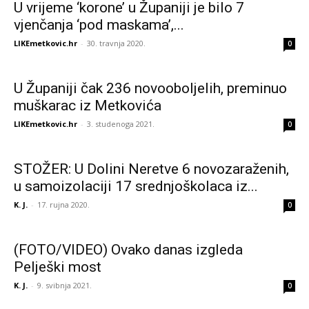
U vrijeme ‘korone’ u Županiji je bilo 7
vjenčanja ‘pod maskama’,...
LIKEmetkovic.hr
-
30. travnja 2020.
0
U Županiji čak 236 novooboljelih, preminuo
muškarac iz Metkovića
LIKEmetkovic.hr
-
3. studenoga 2021.
0
STOŽER: U Dolini Neretve 6 novozaraženih,
u samoizolaciji 17 srednjoškolaca iz...
K. J.
-
17. rujna 2020.
0
(FOTO/VIDEO) Ovako danas izgleda
Pelješki most
K. J.
-
9. svibnja 2021.
0