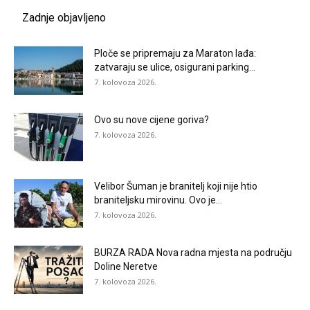
Zadnje objavljeno
Ploče se pripremaju za Maraton lađa:
zatvaraju se ulice, osigurani parking...
7. kolovoza 2026.
Ovo su nove cijene goriva?
7. kolovoza 2026.
Velibor Šuman je branitelj koji nije htio
braniteljsku mirovinu. Ovo je...
7. kolovoza 2026.
BURZA RADA Nova radna mjesta na području
Doline Neretve
7. kolovoza 2026.