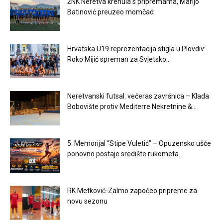
ŽNK Neretva krenula s pripremama, Marijo
Batinović preuzeo momčad
Hrvatska U19 reprezentacija stigla u Plovdiv:
Roko Mijić spreman za Svjetsko...
Neretvanski futsal: večeras završnica – Klada
Bobovište protiv Mediterre Nekretnine &...
5. Memorijal “Stipe Vuletić” – Opuzensko ušće
ponovno postaje središte rukometa...
RK Metković-Zalmo započeo pripreme za
novu sezonu