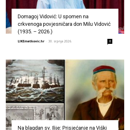
Domagoj Vidović: U spomen na
crkvenoga povjesničara don Milu Vidović
(1935. – 2026.)
LIKEmetkovic.hr
-
30. srpnja 2026.
0
Na blagdan sv. Ilije: Prisjećanje na Viški