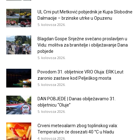
UL Crni put Metković pobjednik je Kupa Slobodne
Dalmacije – brzinske utrke u Opuzenu
5. kolovoza 2026.
Blagdan Gospe Snježne svečano proslavljen u
Vidu: molitva za branitelje i obilježavanje Dana
pobjede
5. kolovoza 2026.
Povodom 31. obljetnice VRO Oluja: ERK Leut
zaronio zastave kod Pelješkog mosta
5. kolovoza 2026.
DAN POBJEDE | Danas obilježavamo 31.
obljetnicu “Oluje”
5. kolovoza 2026.
Crveni meteoalarm zbog toplinskog vala:
Temperature će dosezati 40 °C u hladu
4. kolovoza 2026.