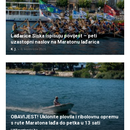
Lađarice Siska ispisuju povijest – peti
uzastopni naslov na Maratonu lađarica
K. J.
-
6. kolovoza 2026.
OBAVIJEST! Uklonite plovila i ribolovnu opremu
s rute Maratona lađa do petka u 13 sati
LIKEmetkovic.hr
-
6. kolovoza 2026.