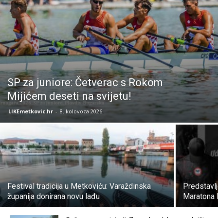
SP za juniore: Četverac s Rokom
Mijićem deseti na svijetu!
LIKEmetkovic.hr
-
8. kolovoza 2026.
Festival tradicija u Metkoviću: Varaždinska
Predstavlj
županija donirana novu lađu
Maratona 