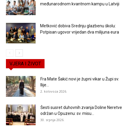
međunarodnom kvantnom kampu u Latviji
Metković dobiva Srednju glazbenu školu:
Potpisan ugovor vrijedan dva milijuna eura
VJERA I ŽIVOT
Fra Mate Šakić novi je župni vikar u Župi sv.
Ilije...
2. kolovoza 2026.
Šesti susret duhovnih zvanja Doline Neretve
održan u Opuzenu: sv. misu...
30. srpnja 2026.