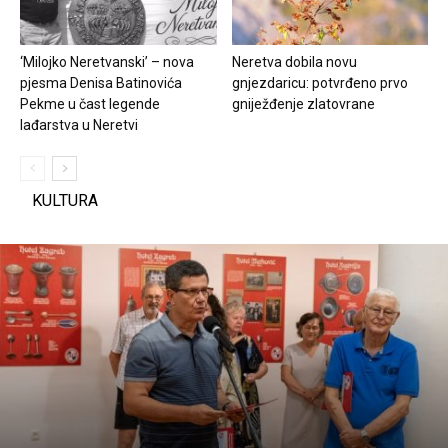
‘Milojko Neretvanski’ – nova
Neretva dobila novu
pjesma Denisa Batinovića
gnjezdaricu: potvrđeno prvo
Pekme u čast legende
gniježđenje zlatovrane
lađarstva u Neretvi
KULTURA