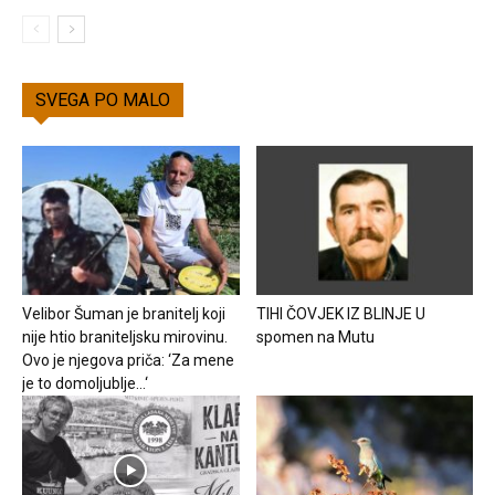
SVEGA PO MALO
Velibor Šuman je branitelj koji
TIHI ČOVJEK IZ BLINJE U
nije htio braniteljsku mirovinu.
spomen na Mutu
Ovo je njegova priča: ‘Za mene
je to domoljublje…‘