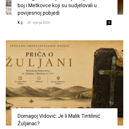
boj i Metkovce koji su sudjelovali u
povijesnoj pobjedi
K. J.
-
20. srpnja 2026.
0
Domagoj Vidović: Je li Malik Tintilinić
Žuljanac?