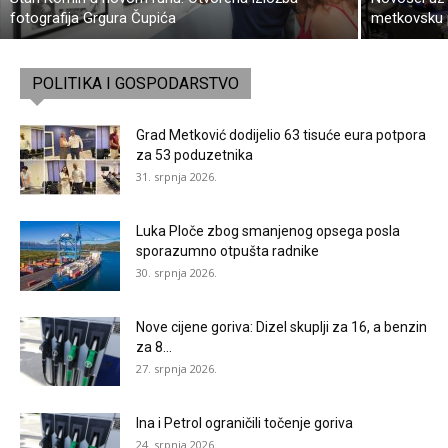
fotografija Grgura Čupića
metkovsku 
POLITIKA I GOSPODARSTVO
Grad Metković dodijelio 63 tisuće eura potpora
za 53 poduzetnika
31. srpnja 2026.
Luka Ploče zbog smanjenog opsega posla
sporazumno otpušta radnike
30. srpnja 2026.
Nove cijene goriva: Dizel skuplji za 16, a benzin
za 8...
27. srpnja 2026.
Ina i Petrol ograničili točenje goriva
24. srpnja 2026.