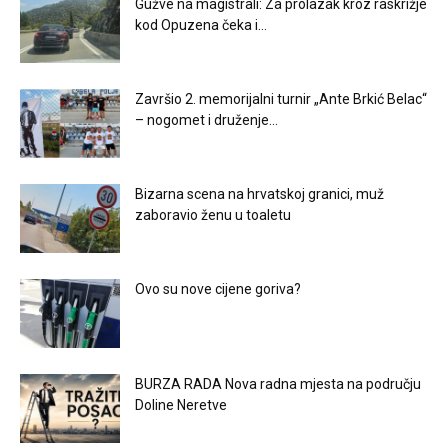
Gužve na magistrali: Za prolazak kroz raskrižje
kod Opuzena čeka i...
Završio 2. memorijalni turnir „Ante Brkić Belac“
– nogomet i druženje...
Bizarna scena na hrvatskoj granici, muž
zaboravio ženu u toaletu
Ovo su nove cijene goriva?
BURZA RADA Nova radna mjesta na području
Doline Neretve