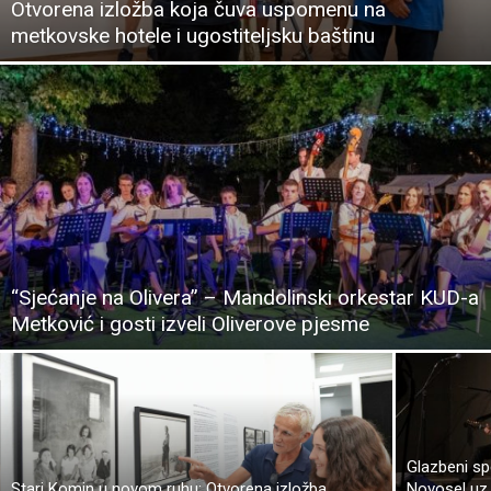
Otvorena izložba koja čuva uspomenu na
metkovske hotele i ugostiteljsku baštinu
“Sjećanje na Olivera” – Mandolinski orkestar KUD-a
Metković i gosti izveli Oliverove pjesme
Glazbeni sp
Stari Komin u novom ruhu: Otvorena izložba
Novosel uz 