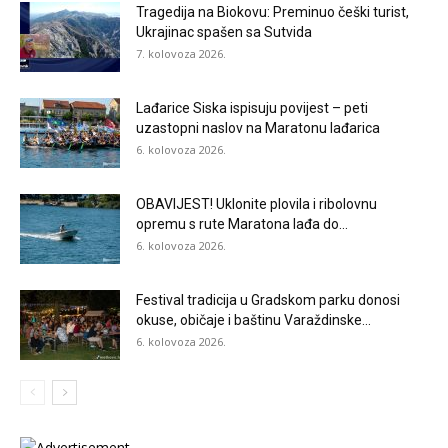
Tragedija na Biokovu: Preminuo češki turist,
Ukrajinac spašen sa Sutvida
7. kolovoza 2026.
Lađarice Siska ispisuju povijest – peti
uzastopni naslov na Maratonu lađarica
6. kolovoza 2026.
OBAVIJEST! Uklonite plovila i ribolovnu
opremu s rute Maratona lađa do...
6. kolovoza 2026.
Festival tradicija u Gradskom parku donosi
okuse, običaje i baštinu Varaždinske...
6. kolovoza 2026.