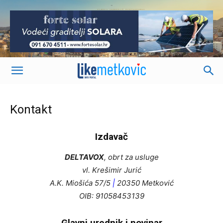
-
Kontakt
Izdavač
DELTAVOX
, obrt za usluge
vl. Krešimir Jurić
A.K. Miošića 57/5
|
20350 Metković
OIB: 91058453139
Glavni urednik i novinar