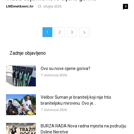
LIKEmetkovic.hr
-
23. ožujka 2026.
0
1
2
3
Zadnje objavljeno
Ovo su nove cijene goriva?
7. kolovoza 2026.
Velibor Šuman je branitelj koji nije htio
braniteljsku mirovinu. Ovo je...
7. kolovoza 2026.
BURZA RADA Nova radna mjesta na području
Doline Neretve