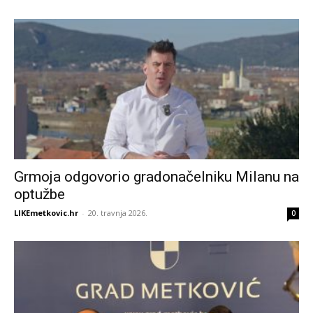
Grmoja odgovorio gradonačelniku Milanu na
optužbe
LIKEmetkovic.hr
-
20. travnja 2026.
0