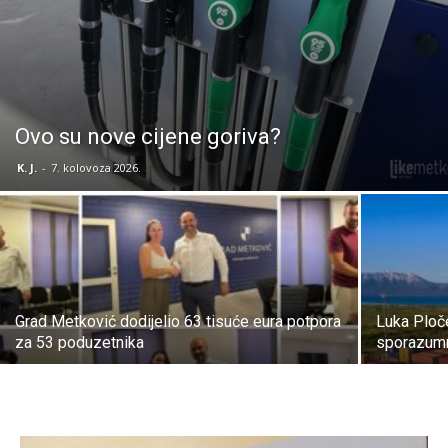
Ovo su nove cijene goriva?
K. J.
-
7. kolovoza 2026.
Grad Metković dodijelio 63 tisuće eura potpora
Luka Ploč
za 53 poduzetnika
sporazumn