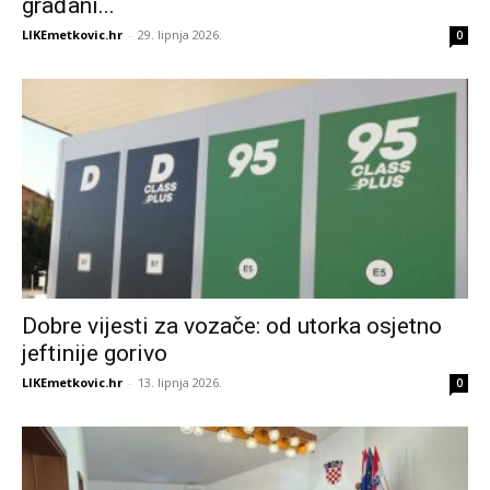
građani...
LIKEmetkovic.hr
-
29. lipnja 2026.
0
Dobre vijesti za vozače: od utorka osjetno
jeftinije gorivo
LIKEmetkovic.hr
-
13. lipnja 2026.
0