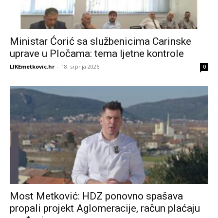
Ministar Ćorić sa službenicima Carinske
uprave u Pločama: tema ljetne kontrole
LIKEmetkovic.hr
-
18. srpnja 2026.
0
Most Metković: HDZ ponovno spašava
propali projekt Aglomeracije, račun plaćaju