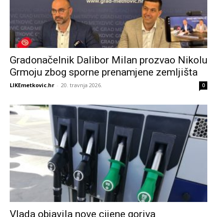
Gradonačelnik Dalibor Milan prozvao Nikolu
Grmoju zbog sporne prenamjene zemljišta
LIKEmetkovic.hr
-
20. travnja 2026.
0
Vlada objavila nove cijene goriva