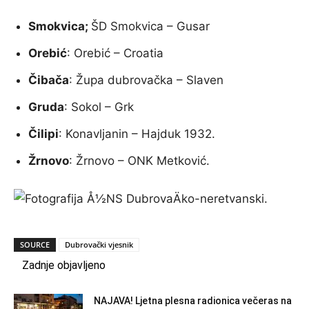
Smokvica;
ŠD Smokvica – Gusar
Orebić
: Orebić – Croatia
Čibača
: Župa dubrovačka – Slaven
Gruda
: Sokol – Grk
Čilipi
: Konavljanin – Hajduk 1932.
Žrnovo
: Žrnovo – ONK Metković.
SOURCE
Dubrovački vjesnik
Zadnje objavljeno
NAJAVA! Ljetna plesna radionica večeras na