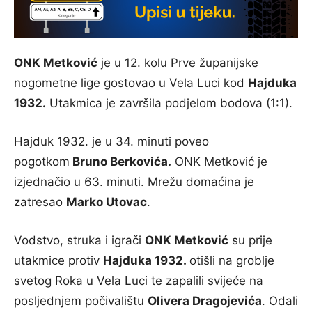
ONK Metković
je u 12. kolu Prve županijske
nogometne lige gostovao u Vela Luci kod
Hajduka
1932.
Utakmica je završila podjelom bodova (1:1).
Hajduk 1932. je u 34. minuti poveo
pogotkom
Bruno Berkovića.
ONK Metković je
izjednačio u 63. minuti. Mrežu domaćina je
zatresao
Marko Utovac
.
Vodstvo, struka i igrači
ONK Metković
su prije
utakmice protiv
Hajduka 1932.
otišli na groblje
svetog Roka u Vela Luci te zapalili svijeće na
posljednjem počivalištu
Olivera Dragojevića
. Odali