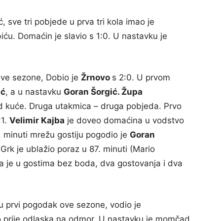
 sve tri pobjede u prva tri kola imao je
biću. Domaćin je slavio s 1:0. U nastavku je
ve sezone, Dobio je
Žrnovo
s 2:0. U prvom
ić
, a u nastavku
Goran Šorgić. Župa
d kuće. Druga utakmica – druga pobjeda. Prvo
:1.
Velimir Kajba
je doveo domaćina u vodstvo
. minuti mrežu gostiju pogodio je
Goran
Grk je ublažio poraz u 87. minuti (Mario
a je u gostima bez boda, dva gostovanja i dva
u prvi pogodak ove sezone, vodio je
čio prije odlaska na odmor. U nastavku je momčad