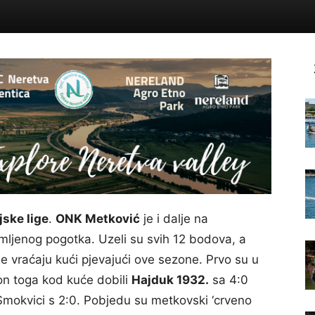
jske lige
.
ONK Metković
je i dalje na
imljenog pogotka. Uzeli su svih 12 bodova, a
se vraćaju kući pjevajući ove sezone. Prvo su u
on toga kod kuće dobili
Hajduk 1932.
sa 4:0
mokvici s 2:0. Pobjedu su metkovski ‘crveno