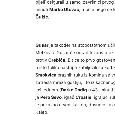
bijeli’ osigurali u samoj završnici prv
minuti
Marko Utovac
, a prije nego se
Čužić.
Gusar
je također na stopostotnom uči
Metković. Gusar će odraditi zaostatak u
protiv
Orebića
. Bit će to prvo gostov
u isto toliko nastupa zabilježili su ko
Smokvica
praznih ruku iz Komina se v
zatresla mreža gostiju, i to iz kaznenog
još jednom (
Darko Dodig
u 43. minuti),
je
Pero Ševo
, igrač
Croatie
, igrajući 
je pokazao crveni karton, dosudio kazn
Kaleb.