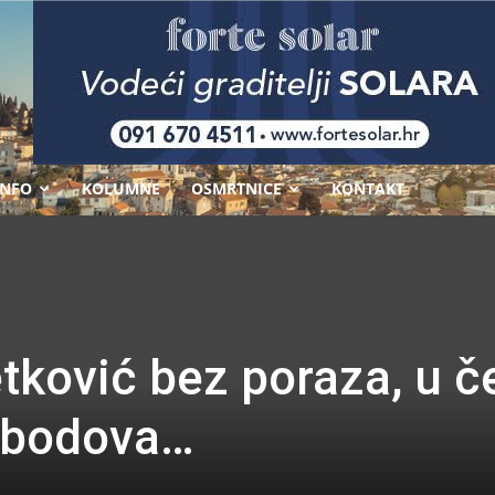
-
INFO
KOLUMNE
OSMRTNICE
KONTAKT
ković bez poraza, u če
2 bodova…