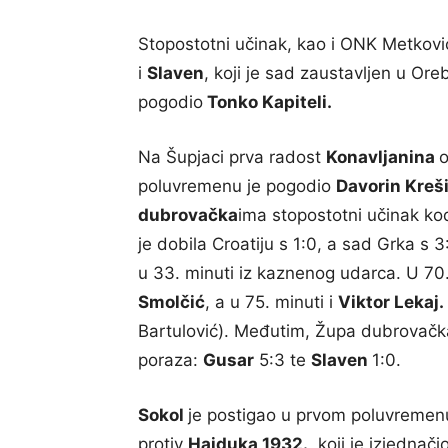
Stopostotni učinak, kao i ONK Metković,
i
Slaven
, koji je sad zaustavljen u Ore
pogodio
Tonko Kapiteli.
Na Šupjaci prva radost
Konavljanina
o
poluvremenu je pogodio
Davorin Kreš
dubrovačka
ima stopostotni učinak ko
je dobila Croatiju s 1:0, a sad Grka s 3
u 33. minuti iz kaznenog udarca. U 70
Smolčić
, a u 75. minuti i
Viktor Lekaj.
Bartulović). Međutim, Župa dubrovačk
poraza:
Gusar
5:3 te
Slaven
1:0.
Sokol
je postigao u prvom poluvremen
protiv
Hajduka 1932.
, koji je izjedna