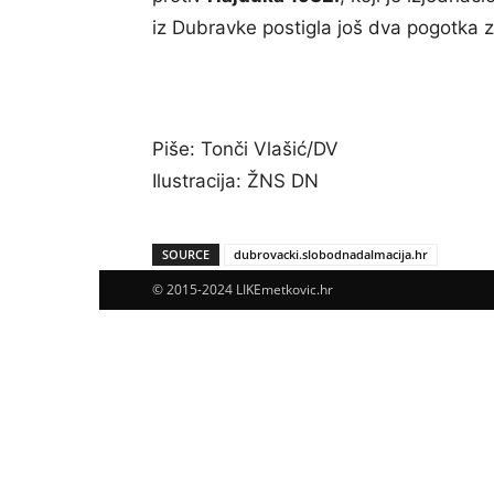
iz Dubravke postigla još dva pogotka
Piše: Tonči Vlašić/DV
Ilustracija: ŽNS DN
SOURCE
dubrovacki.slobodnadalmacija.hr
© 2015-2024 LIKEmetkovic.hr