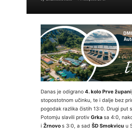
Danas je odigrano
4. kolo Prve župani
stopostotnom učinku, te i dalje bez pr
pogodak razlika čistih 13:0. Drugi put 
Potomju slavili protiv
Grka
sa 4:0, nak
i
Žrnovo
s 3:0, a sad
ŠD Smokvicu
u S