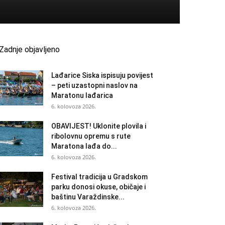
Zadnje objavljeno
Lađarice Siska ispisuju povijest
– peti uzastopni naslov na
Maratonu lađarica
6. kolovoza 2026.
OBAVIJEST! Uklonite plovila i
ribolovnu opremu s rute
Maratona lađa do...
6. kolovoza 2026.
Festival tradicija u Gradskom
parku donosi okuse, običaje i
baštinu Varaždinske...
6. kolovoza 2026.