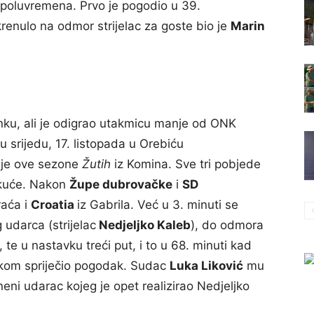
og poluvremena. Prvo je pogodio u 39.
 krenulo na odmor strijelac za goste bio je
Marin
nku, ali je odigrao utakmicu manje od ONK
 srijedu, 17. listopada u Orebiću
anje ove sezone
Žutih
iz Komina. Sve tri pobjede
d kuće. Nakon
Župe dubrovačke
i
SD
raća i
Croatia
iz Gabrila. Već u 3. minuti se
 udarca (strijelac
Nedjeljko Kaleb
), do odmora
 te u nastavku treći put, i to u 68. minuti kad
rukom spriječio pogodak. Sudac
Luka Liković
mu
eni udarac kojeg je opet realizirao Nedjeljko