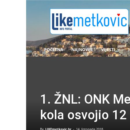
likemetkovic.hr
POČETNA
NAJNOVIJE
VIJESTI
1. ŽNL: ONK Met
kola osvojio 1
By
LIKEmetkovic.hr
-
14. listopada 2018.