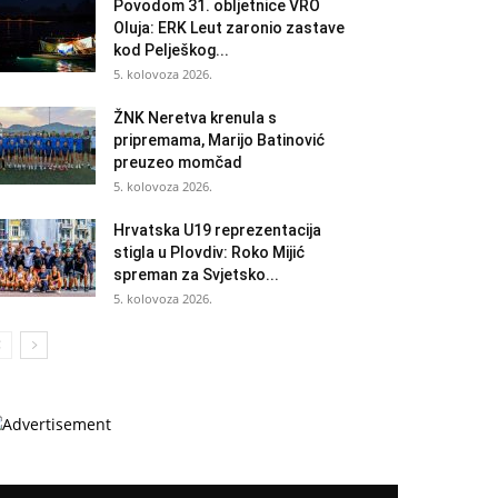
Povodom 31. obljetnice VRO
Oluja: ERK Leut zaronio zastave
kod Pelješkog...
5. kolovoza 2026.
ŽNK Neretva krenula s
pripremama, Marijo Batinović
preuzeo momčad
5. kolovoza 2026.
Hrvatska U19 reprezentacija
stigla u Plovdiv: Roko Mijić
spreman za Svjetsko...
5. kolovoza 2026.