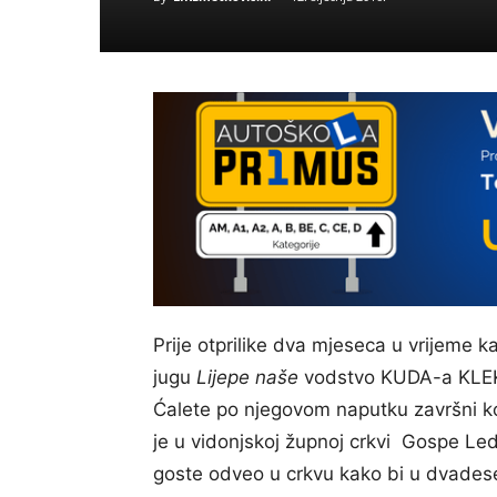
Prije otprilike dva mjeseca u vrijeme k
jugu
Lijepe naše
vodstvo KUDA-a KLEK 
Ćalete po njegovom naputku završni k
je u vidonjskoj župnoj crkvi Gospe L
goste odveo u crkvu kako bi u dvades