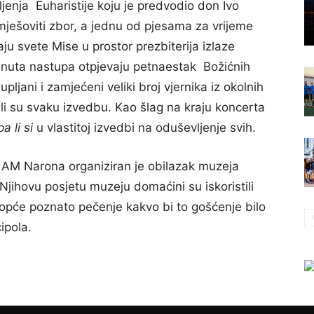
ljenja Euharistije koju je predvodio don Ivo
 mješoviti zbor, a jednu od pjesama za vrijeme
aju svete Mise u prostor prezbiterija izlaze
inuta nastupa otpjevaju petnaestak Božićnih
ljani i zamjećeni veliki broj vjernika iz okolnih
i su svaku izvedbu. Kao šlag na kraju koncerta
pa li si
u vlastitoj izvedbi na oduševljenje svih.
 AM Narona organiziran je obilazak muzeja
Njihovu posjetu muzeju domaćini su iskoristili
 opće poznato pečenje kakvo bi to gošćenje bilo
ipola.