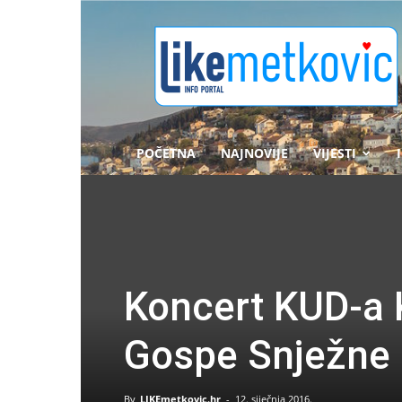
likemetkovic.hr
POČETNA
NAJNOVIJE
VIJESTI
Koncert KUD-a K
Gospe Snježne 
By
LIKEmetkovic.hr
-
12. siječnja 2016.