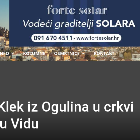
-
INFO
KOLUMNE
OSMRTNICE
KONTAKT
lek iz Ogulina u crkvi
u Vidu