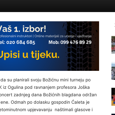
ada su planirali svoju Božićnu mini turneju po
iz Ogulina pod ravnanjem profesora Joška
oncert zadnjeg dana Božićnih blagdana održan
edene. Odmah po dolasku gospodin Ćaleta je
etominutnom upjevavanju naštimali glasove i