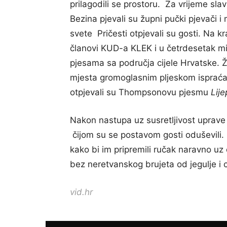
prilagodili se prostoru. Za vrijeme slav
Bezina pjevali su župni pučki pjevači i
svete Pričesti otpjevali su gosti. Na kr
članovi KUD-a KLEK i u četrdesetak m
pjesama sa područja cijele Hrvatske. Žup
mjesta gromoglasnim pljeskom ispraćal
otpjevali su Thompsonovu pjesmu
Lije
Nakon nastupa uz susretljivost uprave
čijom su se postavom gosti oduševili. 
kako bi im pripremili ručak naravno uz
bez neretvanskog brujeta od jegulje i c
vid.hr