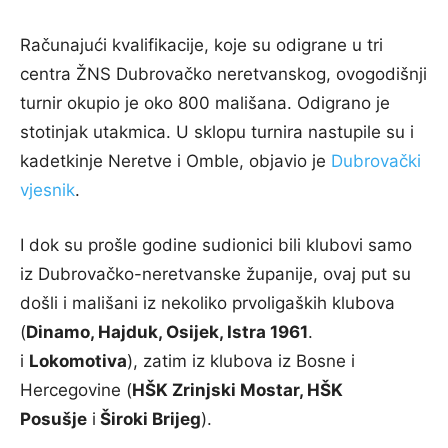
Računajući kvalifikacije, koje su odigrane u tri
centra ŽNS Dubrovačko neretvanskog, ovogodišnji
turnir okupio je oko 800 mališana. Odigrano je
stotinjak utakmica. U sklopu turnira nastupile su i
kadetkinje Neretve i Omble, objavio je
Dubrovački
vjesnik
.
I dok su prošle godine sudionici bili klubovi samo
iz Dubrovačko-neretvanske županije, ovaj put su
došli i mališani iz nekoliko prvoligaških klubova
(
Dinamo, Hajduk, Osijek, Istra 1961
.
i
Lokomotiva
), zatim iz klubova iz Bosne i
Hercegovine (
HŠK Zrinjski Mostar, HŠK
Posušje
i
Široki Brijeg
).