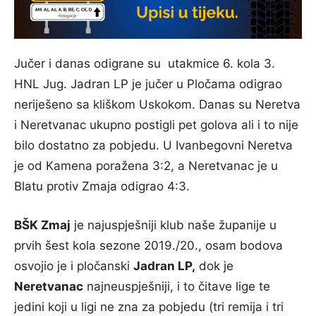
Jučer i danas odigrane su utakmice 6. kola 3.
HNL Jug. Jadran LP je jučer u Pločama odigrao
neriješeno sa kliškom Uskokom. Danas su Neretva
i Neretvanac ukupno postigli pet golova ali i to nije
bilo dostatno za pobjedu. U Ivanbegovni Neretva
je od Kamena poražena 3:2, a Neretvanac je u
Blatu protiv Zmaja odigrao 4:3.
BŠK Zmaj
je najuspješniji klub naše županije u
prvih šest kola sezone 2019./20., osam bodova
osvojio je i pločanski
Jadran LP,
dok je
Neretvanac
najneuspješniji, i to čitave lige te
jedini koji u ligi ne zna za pobjedu (tri remija i tri