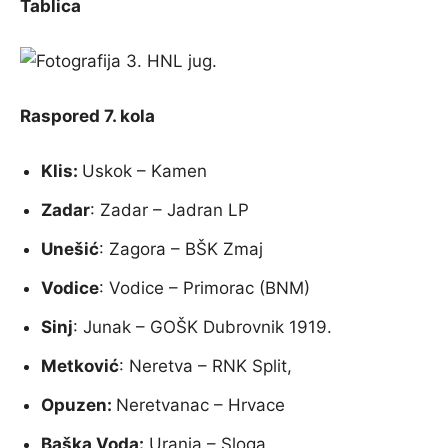
Tablica
Raspored 7. kola
Klis:
Uskok – Kamen
Zadar
: Zadar – Jadran LP
Unešić
: Zagora – BŠK Zmaj
Vodice
: Vodice – Primorac (BNM)
Sinj
: Junak – GOŠK Dubrovnik 1919.
Metković
: Neretva – RNK Split,
Opuzen:
Neretvanac – Hrvace
Baška Voda:
Urania – Sloga