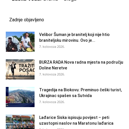
Zadnje objavljeno
Velibor Šuman je branitelj koji nije htio
braniteljsku mirovinu. Ovo je...
7. kolovoza 2026.
BURZA RADA Nova radna mjesta na području
Doline Neretve
7. kolovoza 2026.
Tragedija na Biokovu: Preminuo češki turist,
Ukrajinac spašen sa Sutvida
7. kolovoza 2026.
Lađarice Siska ispisuju povijest – peti
uzastopni naslov na Maratonu lađarica