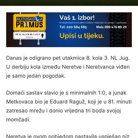
Danas je odigrano pet utakmica 8. kola 3. NL Jug.
U derbiju kola između Neretve i Neretvanca viđen
je samo jedan pogodak.
Domaći sastav slavio je s minimalnih 1:0, a junak
Metkovaca bio je Eduard Raguž, koji je u 81. minuti
zatresao mrežu i donio vrijedna tri boda svojoj
momčadi.
Neretva je ovom pobjedom nastavila uspješan niz