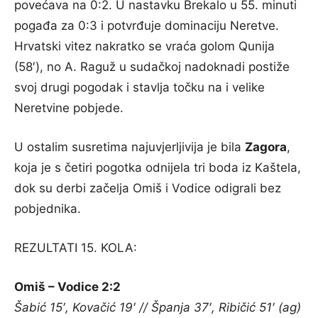
povećava na 0:2. U nastavku Brekalo u 55. minuti
pogađa za 0:3 i potvrđuje dominaciju Neretve.
Hrvatski vitez nakratko se vraća golom Qunija
(58′), no A. Raguž u sudačkoj nadoknadi postiže
svoj drugi pogodak i stavlja točku na i velike
Neretvine pobjede.
U ostalim susretima najuvjerljivija je bila
Zagora
,
koja je s četiri pogotka odnijela tri boda iz Kaštela,
dok su derbi začelja Omiš i Vodice odigrali bez
pobjednika.
REZULTATI 15. KOLA:
Omiš – Vodice 2:2
Šabić 15′, Kovačić 19′ // Španja 37′, Ribičić 51′ (ag)