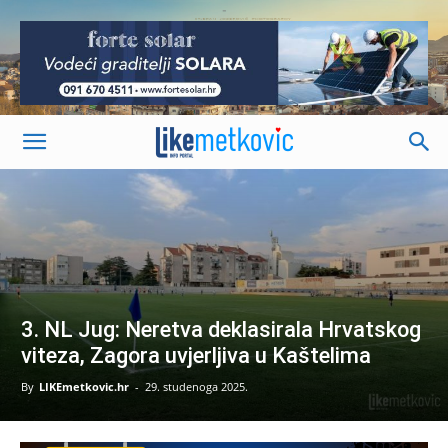
-
3. NL Jug: Neretva deklasirala Hrvatskog
viteza, Zagora uvjerljiva u Kaštelima
By
LIKEmetkovic.hr
-
29. studenoga 2025.