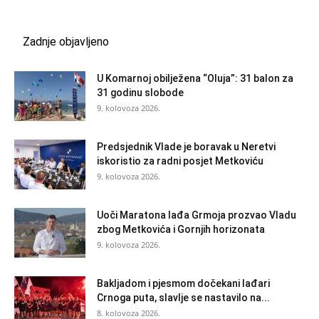
Zadnje objavljeno
U Komarnoj obilježena “Oluja”: 31 balon za
31 godinu slobode
9. kolovoza 2026.
Predsjednik Vlade je boravak u Neretvi
iskoristio za radni posjet Metkoviću
9. kolovoza 2026.
Uoči Maratona lađa Grmoja prozvao Vladu
zbog Metkovića i Gornjih horizonata
9. kolovoza 2026.
Bakljadom i pjesmom dočekani lađari
Crnoga puta, slavlje se nastavilo na...
8. kolovoza 2026.