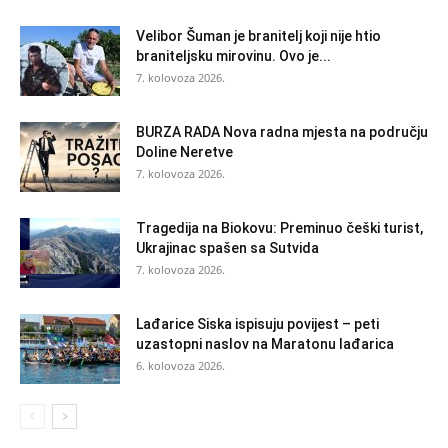
Velibor Šuman je branitelj koji nije htio
braniteljsku mirovinu. Ovo je...
7. kolovoza 2026.
BURZA RADA Nova radna mjesta na području
Doline Neretve
7. kolovoza 2026.
Tragedija na Biokovu: Preminuo češki turist,
Ukrajinac spašen sa Sutvida
7. kolovoza 2026.
Lađarice Siska ispisuju povijest – peti
uzastopni naslov na Maratonu lađarica
6. kolovoza 2026.