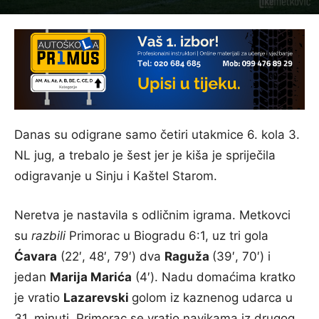
Danas su odigrane samo četiri utakmice 6. kola 3.
NL jug, a trebalo je šest jer je kiša je spriječila
odigravanje u Sinju i Kaštel Starom.
Neretva je nastavila s odličnim igrama. Metkovci
su
razbili
Primorac u Biogradu 6:1, uz tri gola
Ćavara
(22′, 48′, 79′) dva
Raguža
(39′, 70′) i
jedan
Marija Marića
(4′). Nadu domaćima kratko
je vratio
Lazarevski
golom iz kaznenog udarca u
31. minuti. Primorac se vratio navikama iz drugog