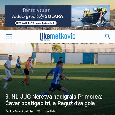
-
3. NL JUG Neretva nadigrala Primorca:
Ćavar postigao tri, a Raguž dva gola
By
LIKEmetkovic.hr
-
28. rujna 2024.