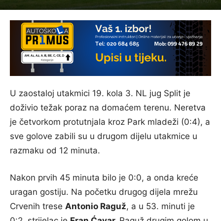
U zaostaloj utakmici 19. kola 3. NL jug Split je
doživio težak poraz na domaćem terenu. Neretva
je četvorkom protutnjala kroz Park mladeži (0:4), a
sve golove zabili su u drugom dijelu utakmice u
razmaku od 12 minuta.
Nakon prvih 45 minuta bilo je 0:0, a onda kreće
uragan gostiju. Na početku drugog dijela mrežu
Crvenih trese
Antonio Raguž
, a u 53. minuti je
0:2, strijelac je
Fran Ćavar.
Raguž drugim golom u