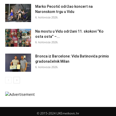
Marko Pecotić održao koncert na
Naronskom trgu u Vidu
6. kolovoza 2026.
Na mostu u Vidu održani 11. skokovi “Ko
osta osta” –...
6. kolovoza 2026.
Bronca iz Barcelone: Vida Batinovića primio
gradonačelnik Milan
6. kolovoza 2026.
© 2015-2024 LIKEmetkovic.hr