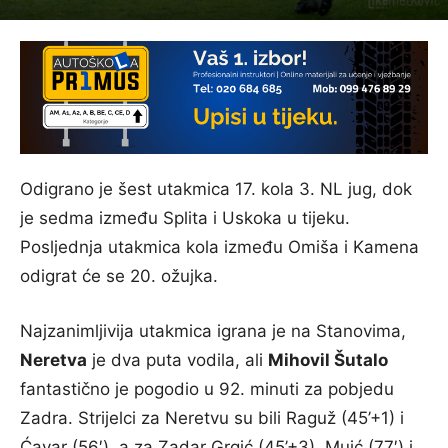
Odigrano je šest utakmica 17. kola 3. NL jug, dok
je sedma između Splita i Uskoka u tijeku.
Posljednja utakmica kola između Omiša i Kamena
odigrat će se 20. ožujka.
Najzanimljivija utakmica igrana je na Stanovima,
Neretva
je dva puta vodila, ali
Mihovil Šutalo
fantastično je pogodio u 92. minuti za pobjedu
Zadra. Strijelci za Neretvu su bili Raguž (45’+1) i
Ćavar (56′), a za Zadar Grgić (45’+3), Muić (77′) i