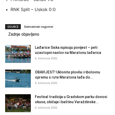
RNK Split – Uskok 0:0
SOURCE
Dalmatinski nogomet
Zadnje objavljeno
Lađarice Siska ispisuju povijest – peti
uzastopni naslov na Maratonu lađarica
6. kolovoza 2026.
OBAVIJEST! Uklonite plovila i ribolovnu
opremu s rute Maratona lađa do...
6. kolovoza 2026.
Festival tradicija u Gradskom parku donosi
okuse, običaje i baštinu Varaždinske...
6. kolovoza 2026.