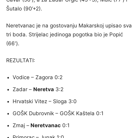
Šutalo (90’+2).
Neretvanac je na gostovanju Makarskoj upisao sva
tri boda. Strijelac jedinoga pogotka bio je Popić
(66′).
REZULTATI:
Vodice – Zagora 0:2
Zadar –
Neretva
3:2
Hrvatski Vitez – Sloga 3:0
GOŠK Dubrovnik – GOŠK Kaštela 0:1
Zmaj –
Neretvanac
0:1
Primorac – Junak 1:0