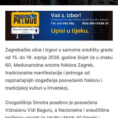
Zagrebačke ulice i trgovi u samome središtu grada
od 15. do 19. srpnja 2026. godine živjet će u znaku
60. Međunarodne smotre folklora Zagreb,
tradicionalne manifestacije i jednoga od
najznačajnijih događanja posvećenih folkloru i
tradicijskoj kulturi u Hrvatskoj.
Ovogodišnja Smotra posebno je posvećena
Vidoslavu Vidi Baguru, a Nacionalna i sveučilišna
knjižnica ugostit će izložbu
Mojih 40 Smotri –