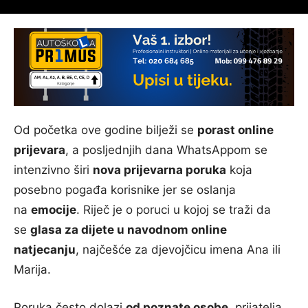
Od početka ove godine bilježi se
porast online
prijevara
, a posljednjih dana WhatsAppom se
intenzivno širi
nova prijevarna poruka
koja
posebno pogađa korisnike jer se oslanja
na
emocije
. Riječ je o poruci u kojoj se traži da
se
glasa za dijete u navodnom online
natjecanju
, najčešće za djevojčicu imena Ana ili
Marija.
Poruka često dolazi
od poznate osobe
, prijatelja,