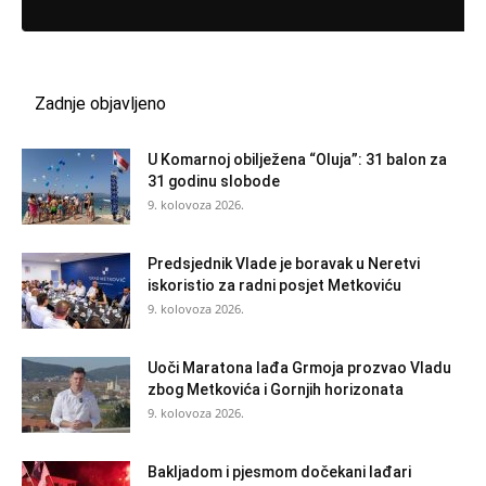
Zadnje objavljeno
U Komarnoj obilježena “Oluja”: 31 balon za
31 godinu slobode
9. kolovoza 2026.
Predsjednik Vlade je boravak u Neretvi
iskoristio za radni posjet Metkoviću
9. kolovoza 2026.
Uoči Maratona lađa Grmoja prozvao Vladu
zbog Metkovića i Gornjih horizonata
9. kolovoza 2026.
Bakljadom i pjesmom dočekani lađari