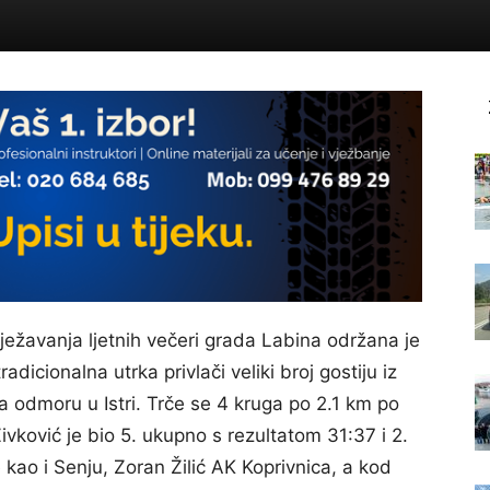
ežavanja ljetnih večeri grada Labina održana je
adicionalna utrka privlači veliki broj gostiju iz
u na odmoru u Istri. Trče se 4 kruga po 2.1 km po
ivković je bio 5. ukupno s rezultatom 31:37 i 2.
 kao i Senju, Zoran Žilić AK Koprivnica, a kod