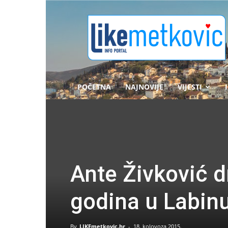
likemetkovic.hr
POČETNA
NAJNOVIJE
VIJESTI
Ante Živković d
godina u Labinu
By
LIKEmetkovic.hr
-
18. kolovoza 2015.