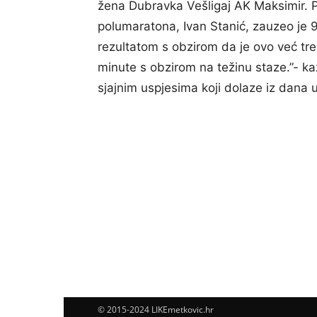
žena Dubravka Vešligaj AK Maksimir. P
polumaratona, Ivan Stanić, zauzeo je
rezultatom s obzirom da je ovo već treća
minute s obzirom na težinu staze.”- k
sjajnim uspjesima koji dolaze iz dana 
© 2015-2024 LIKEmetkovic.hr