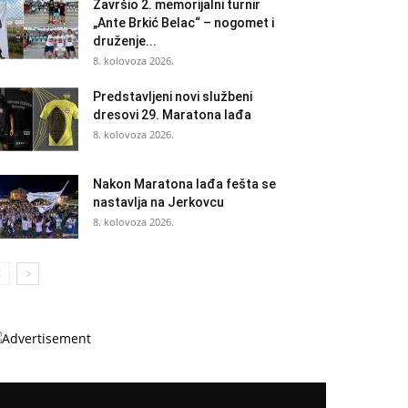
Završio 2. memorijalni turnir
„Ante Brkić Belac“ – nogomet i
druženje...
8. kolovoza 2026.
Predstavljeni novi službeni
dresovi 29. Maratona lađa
8. kolovoza 2026.
Nakon Maratona lađa fešta se
nastavlja na Jerkovcu
8. kolovoza 2026.