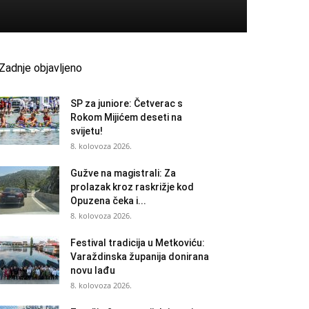
Zadnje objavljeno
SP za juniore: Četverac s
Rokom Mijićem deseti na
svijetu!
8. kolovoza 2026.
Gužve na magistrali: Za
prolazak kroz raskrižje kod
Opuzena čeka i...
8. kolovoza 2026.
Festival tradicija u Metkoviću:
Varaždinska županija donirana
novu lađu
8. kolovoza 2026.