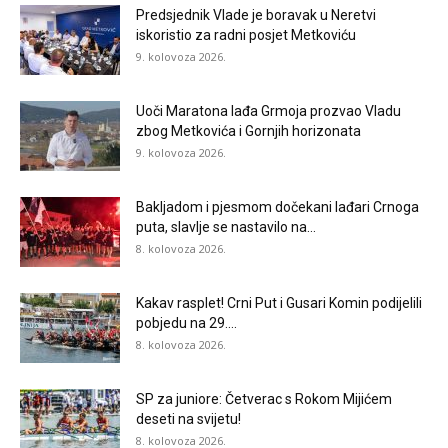
Predsjednik Vlade je boravak u Neretvi
iskoristio za radni posjet Metkoviću
9. kolovoza 2026.
Uoči Maratona lađa Grmoja prozvao Vladu
zbog Metkovića i Gornjih horizonata
9. kolovoza 2026.
Bakljadom i pjesmom dočekani lađari Crnoga
puta, slavlje se nastavilo na...
8. kolovoza 2026.
Kakav rasplet! Crni Put i Gusari Komin podijelili
pobjedu na 29....
8. kolovoza 2026.
SP za juniore: Četverac s Rokom Mijićem
deseti na svijetu!
8. kolovoza 2026.