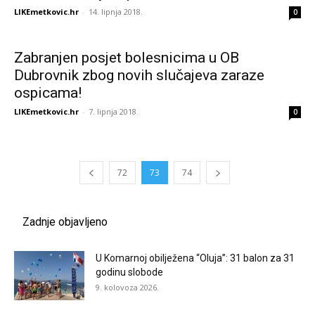
LIKEmetkovic.hr
-
14. lipnja 2018.
0
Zabranjen posjet bolesnicima u OB
Dubrovnik zbog novih slučajeva zaraze
ospicama!
LIKEmetkovic.hr
-
7. lipnja 2018.
0
72
73
74
Zadnje objavljeno
U Komarnoj obilježena “Oluja”: 31 balon za 31
godinu slobode
9. kolovoza 2026.