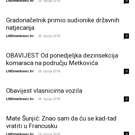
LIKEmetkovic.hr
-
28. lipnja 2018.
0
Gradonačelnik primio sudionike državnih
natjecanja
LIKEmetkovic.hr
-
28. lipnja 2018.
0
OBAVIJEST Od ponedjeljka dezinsekcija
komaraca na području Metkovića
LIKEmetkovic.hr
-
28. lipnja 2018.
0
Obavijest vlasnicima vozila
LIKEmetkovic.hr
-
28. lipnja 2018.
0
Mate Šunjić: Znao sam da ću se kad-tad
vratiti u Francusku
LIKEmetkovic.hr
-
26. lipnja 2018.
0