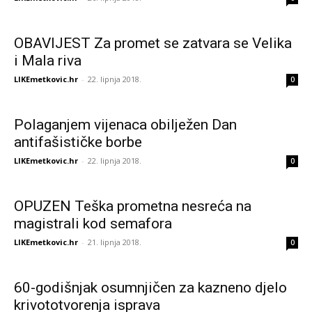
OBAVIJEST Za promet se zatvara se Velika
i Mala riva
LIKEmetkovic.hr
-
22. lipnja 2018.
0
Polaganjem vijenaca obilježen Dan
antifašističke borbe
LIKEmetkovic.hr
-
22. lipnja 2018.
0
OPUZEN Teška prometna nesreća na
magistrali kod semafora
LIKEmetkovic.hr
-
21. lipnja 2018.
0
60-godišnjak osumnjičen za kazneno djelo
krivototvorenja isprava