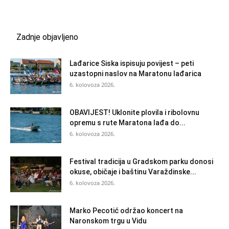
Zadnje objavljeno
Lađarice Siska ispisuju povijest – peti
uzastopni naslov na Maratonu lađarica
6. kolovoza 2026.
OBAVIJEST! Uklonite plovila i ribolovnu
opremu s rute Maratona lađa do...
6. kolovoza 2026.
Festival tradicija u Gradskom parku donosi
okuse, običaje i baštinu Varaždinske...
6. kolovoza 2026.
Marko Pecotić održao koncert na
Naronskom trgu u Vidu