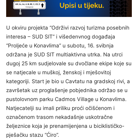
U okviru projekta “Održivi razvoj turizma posebnih
interesa – SUD SIT” i višedenvnog događaja
“Proljeće u Konavlima” u subotu, 16. svibnja
održana je SUD SIT multiaktivna utrka. Na utrci
dugoj 25 km sudjelovale su dvočlane ekipe koje su
se natjecale u muškoj, ženskoj i mješovitoj
kategoriji. Start je bio u Cavtatu na gradskoj rivi, a
završetak uz proglašenje pobjednika održao se u
pustolovnom parku Cadmos Village u Konavlima.
Natjecatelji su imali priliku proći očišćenom i
označenom trasom nekadašnje uskotračne
željeznice koja je prenamijenjena u biciklističko-
pješačku stazu “Ćiro”.