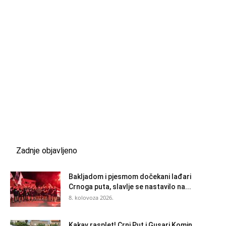
Zadnje objavljeno
Bakljadom i pjesmom dočekani lađari
Crnoga puta, slavlje se nastavilo na...
8. kolovoza 2026.
Kakav rasplet! Crni Put i Gusari Komin