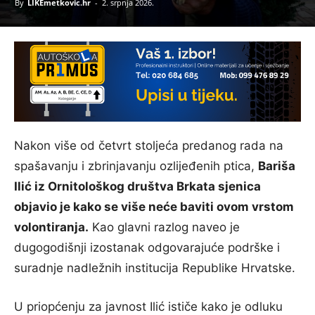
By
LIKEmetkovic.hr
-
2. srpnja 2026.
Nakon više od četvrt stoljeća predanog rada na
spašavanju i zbrinjavanju ozlijeđenih ptica,
Bariša
Ilić iz Ornitološkog društva Brkata sjenica
objavio je kako se više neće baviti ovom vrstom
volontiranja.
Kao glavni razlog naveo je
dugogodišnji izostanak odgovarajuće podrške i
suradnje nadležnih institucija Republike Hrvatske.
U priopćenju za javnost Ilić ističe kako je odluku