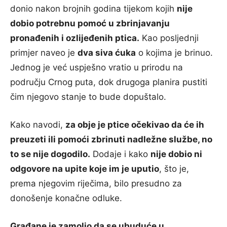
donio nakon brojnih godina tijekom kojih
nije
dobio potrebnu pomoć u zbrinjavanju
pronađenih i ozlijeđenih ptica.
Kao posljednji
primjer naveo je
dva siva ćuka
o kojima je brinuo.
Jednog je već uspješno vratio u prirodu na
području Crnog puta, dok drugoga planira pustiti
čim njegovo stanje to bude dopuštalo.
Kako navodi,
za obje je ptice očekivao da će ih
preuzeti ili pomoći zbrinuti nadležne službe, no
to se nije dogodilo.
Dodaje i kako
nije dobio ni
odgovore na upite koje im je uputio
, što je,
prema njegovim riječima, bilo presudno za
donošenje konačne odluke.
Građane je zamolio da se ubuduće u