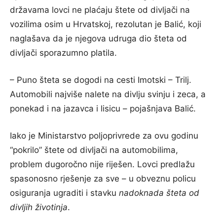
državama lovci ne plaćaju štete od divljači na
vozilima osim u Hrvatskoj, rezolutan je Balić, koji
naglašava da je njegova udruga dio šteta od
divljači sporazumno platila.
– Puno šteta se dogodi na cesti Imotski – Trilj.
Automobili najviše nalete na divlju svinju i zeca, a
ponekad i na jazavca i lisicu – pojašnjava Balić.
Iako je Ministarstvo poljoprivrede za ovu godinu
“pokrilo” štete od divljači na automobilima,
problem dugoročno nije riješen. Lovci predlažu
spasonosno rješenje za sve – u obveznu policu
osiguranja ugraditi i stavku
nadoknada šteta od
divljih životinja
.