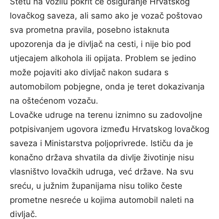
Štetu na vozilu pokrit će osiguranje Hrvatskog
lovačkog saveza, ali samo ako je vozač poštovao
sva prometna pravila, posebno istaknuta
upozorenja da je divljač na cesti, i nije bio pod
utjecajem alkohola ili opijata. Problem se jedino
može pojaviti ako divljač nakon sudara s
automobilom pobjegne, onda je teret dokazivanja
na oštećenom vozaču.
Lovačke udruge na terenu iznimno su zadovoljne
potpisivanjem ugovora između Hrvatskog lovačkog
saveza i Ministarstva poljoprivrede. Ističu da je
konačno država shvatila da divlje životinje nisu
vlasništvo lovačkih udruga, već države. Na svu
sreću, u južnim županijama nisu toliko česte
prometne nesreće u kojima automobil naleti na
divljač.