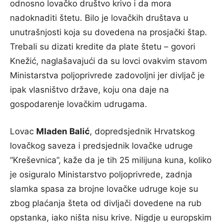
odnosno lovačko društvo krivo i da mora
nadoknaditi štetu. Bilo je lovačkih društava u
unutrašnjosti koja su dovedena na prosjački štap.
Trebali su dizati kredite da plate štetu – govori
Knežić, naglašavajući da su lovci ovakvim stavom
Ministarstva poljoprivrede zadovoljni jer divljač je
ipak vlasništvo države, koju ona daje na
gospodarenje lovačkim udrugama.
Lovac
Mladen Balić
, dopredsjednik Hrvatskog
lovačkog saveza i predsjednik lovačke udruge
“Kreševnica”, kaže da je tih 25 milijuna kuna, koliko
je osiguralo Ministarstvo poljoprivrede, zadnja
slamka spasa za brojne lovačke udruge koje su
zbog plaćanja šteta od divljači dovedene na rub
opstanka, iako ništa nisu krive. Nigdje u europskim