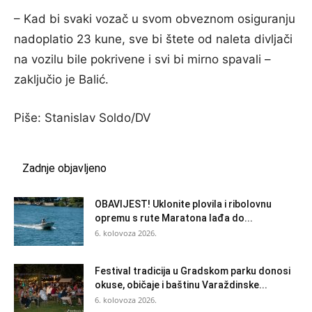
– Kad bi svaki vozač u svom obveznom osiguranju
nadoplatio 23 kune, sve bi štete od naleta divljači
na vozilu bile pokrivene i svi bi mirno spavali –
zaključio je Balić.
Piše: Stanislav Soldo/DV
Zadnje objavljeno
OBAVIJEST! Uklonite plovila i ribolovnu
opremu s rute Maratona lađa do...
6. kolovoza 2026.
Festival tradicija u Gradskom parku donosi
okuse, običaje i baštinu Varaždinske...
6. kolovoza 2026.