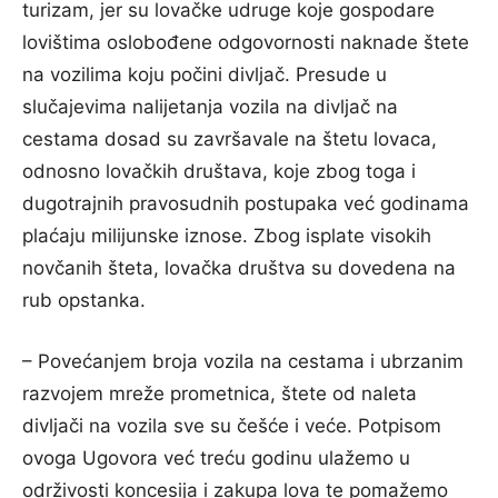
turizam, jer su lovačke udruge koje gospodare
lovištima oslobođene odgovornosti naknade štete
na vozilima koju počini divljač. Presude u
slučajevima nalijetanja vozila na divljač na
cestama dosad su završavale na štetu lovaca,
odnosno lovačkih društava, koje zbog toga i
dugotrajnih pravosudnih postupaka već godinama
plaćaju milijunske iznose. Zbog isplate visokih
novčanih šteta, lovačka društva su dovedena na
rub opstanka.
– Povećanjem broja vozila na cestama i ubrzanim
razvojem mreže prometnica, štete od naleta
divljači na vozila sve su češće i veće. Potpisom
ovoga Ugovora već treću godinu ulažemo u
održivosti koncesija i zakupa lova te pomažemo