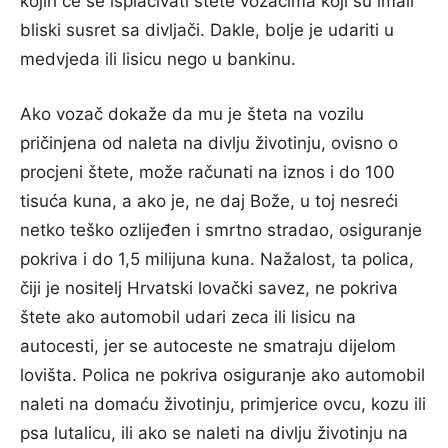
kojih će se isplaćivati štete vozačima koji su imali
bliski susret sa divljači. Dakle, bolje je udariti u
medvjeda ili lisicu nego u bankinu.
Ako vozač dokaže da mu je šteta na vozilu
pričinjena od naleta na divlju životinju, ovisno o
procjeni štete, može računati na iznos i do 100
tisuća kuna, a ako je, ne daj Bože, u toj nesreći
netko teško ozlijeđen i smrtno stradao, osiguranje
pokriva i do 1,5 milijuna kuna. Nažalost, ta polica,
čiji je nositelj Hrvatski lovački savez, ne pokriva
štete ako automobil udari zeca ili lisicu na
autocesti, jer se autoceste ne smatraju dijelom
lovišta. Polica ne pokriva osiguranje ako automobil
naleti na domaću životinju, primjerice ovcu, kozu ili
psa lutalicu, ili ako se naleti na divlju životinju na