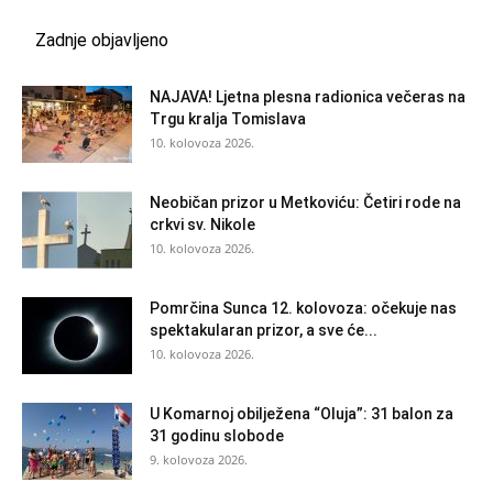
Zadnje objavljeno
NAJAVA! Ljetna plesna radionica večeras na
Trgu kralja Tomislava
10. kolovoza 2026.
Neobičan prizor u Metkoviću: Četiri rode na
crkvi sv. Nikole
10. kolovoza 2026.
Pomrčina Sunca 12. kolovoza: očekuje nas
spektakularan prizor, a sve će...
10. kolovoza 2026.
U Komarnoj obilježena “Oluja”: 31 balon za
31 godinu slobode
9. kolovoza 2026.