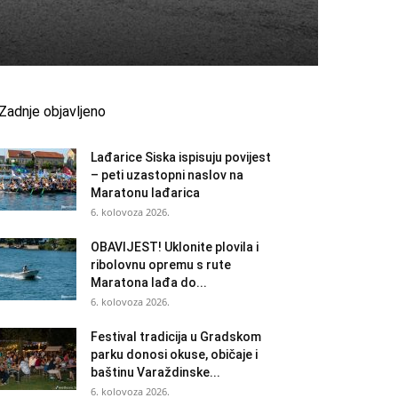
Zadnje objavljeno
Lađarice Siska ispisuju povijest
– peti uzastopni naslov na
Maratonu lađarica
6. kolovoza 2026.
OBAVIJEST! Uklonite plovila i
ribolovnu opremu s rute
Maratona lađa do...
6. kolovoza 2026.
Festival tradicija u Gradskom
parku donosi okuse, običaje i
baštinu Varaždinske...
6. kolovoza 2026.