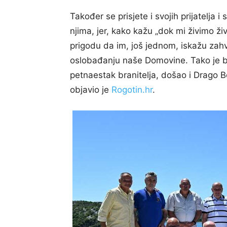
Također se prisjete i svojih prijatelja i
njima, jer, kako kažu „dok mi živimo živi
prigodu da im, još jednom, iskažu zahv
oslobađanju naše Domovine. Tako je bi
petnaestak branitelja, došao i Drago 
objavio je
Rogotin.hr
.