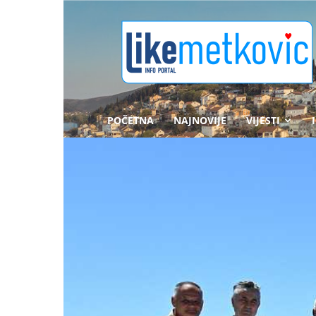
likemetkovic.hr
POČETNA
NAJNOVIJE
VIJESTI