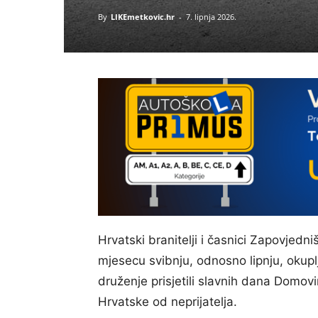
By
LIKEmetkovic.hr
-
7. lipnja 2026.
Hrvatski branitelji i časnici Zapovjedn
mjesecu svibnju, odnosno lipnju, okupl
druženje prisjetili slavnih dana Domov
Hrvatske od neprijatelja.