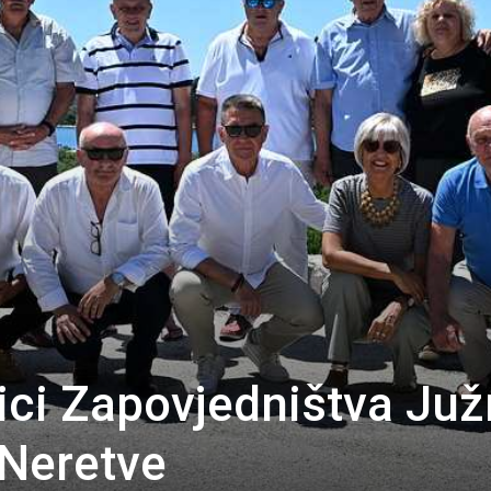
snici Zapovjedništva Ju
 Neretve