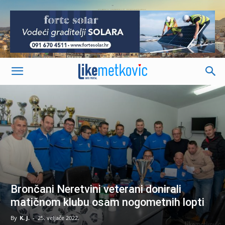
-
Brončani Neretvini veterani donirali
matičnom klubu osam nogometnih lopti
By
K. J.
-
25. veljače 2022.