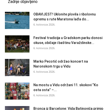
Zadnje objavljeno
OBAVIJEST! Uklonite plovila i ribolovnu
opremu s rute Maratona lađa do...
6. kolovoza 2026.
Festival tradicija u Gradskom parku donosi
okuse, običaje i baštinu Varaždinske...
6. kolovoza 2026.
Marko Pecotić održao koncert na
Naronskom trgu u Vidu
6. kolovoza 2026.
Na mostu u Vidu održani 11. skokovi “Ko
osta osta” –...
6. kolovoza 2026.
Bronca iz Barcelone: Vida Batinovića primio