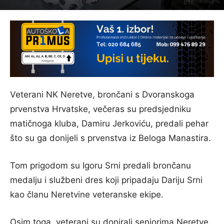
Veterani NK Neretve, brončani s Dvoranskoga
prvenstva Hrvatske, večeras su predsjedniku
matičnoga kluba, Damiru Jerkoviću, predali pehar
što su ga donijeli s prvenstva iz Beloga Manastira.
Tom prigodom su Igoru Srni predali brončanu
medalju i službeni dres koji pripadaju Dariju Srni
kao članu Neretvine veteranske ekipe.
Osim toga, veterani su donirali seniorima Neretve