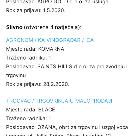
Poslodavac:
AGRO GOLD d.o.o. za usluge
Rok za prijavu:
1.5.2020.
Slivno
(otvorena 4 natječaja):
AGRONOM / KA VINOGRADAR / ICA
Mjesto rada:
KOMARNA
Traženo radnika:
1
Poslodavac:
SAINTS HILLS d.o.o. za proizvodnju i
trgovinu
Rok za prijavu:
28.2.2020.
TRGOVAC / TRGOVKINJA U MALOPRODAJI
Mjesto rada:
BLACE
Traženo radnika:
1
Poslodavac:
OZANA, obrt za trgovinu i uzgoj voća