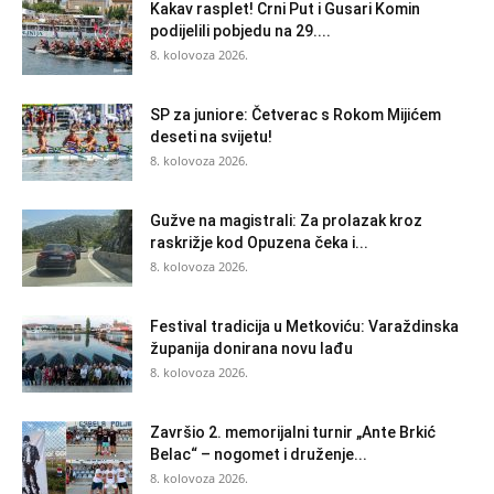
Kakav rasplet! Crni Put i Gusari Komin
podijelili pobjedu na 29....
8. kolovoza 2026.
SP za juniore: Četverac s Rokom Mijićem
deseti na svijetu!
8. kolovoza 2026.
Gužve na magistrali: Za prolazak kroz
raskrižje kod Opuzena čeka i...
8. kolovoza 2026.
Festival tradicija u Metkoviću: Varaždinska
županija donirana novu lađu
8. kolovoza 2026.
Završio 2. memorijalni turnir „Ante Brkić
Belac“ – nogomet i druženje...
8. kolovoza 2026.