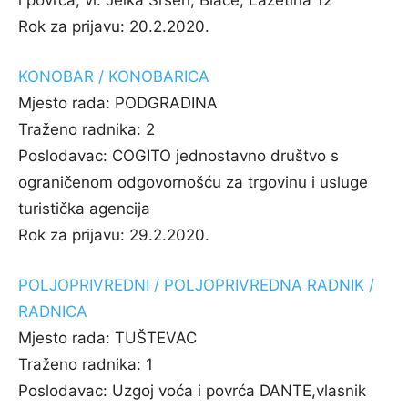
i povrća, vl. Jelka Sršen, Blace, Lazetina 12
Rok za prijavu:
20.2.2020.
KONOBAR / KONOBARICA
Mjesto rada:
PODGRADINA
Traženo radnika:
2
Poslodavac:
COGITO jednostavno društvo s
ograničenom odgovornošću za trgovinu i usluge
turistička agencija
Rok za prijavu:
29.2.2020.
POLJOPRIVREDNI / POLJOPRIVREDNA RADNIK /
RADNICA
Mjesto rada:
TUŠTEVAC
Traženo radnika:
1
Poslodavac:
Uzgoj voća i povrća DANTE,vlasnik