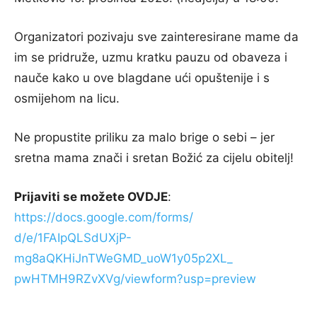
Organizatori pozivaju sve zainteresirane mame da
im se pridruže, uzmu kratku pauzu od obaveza i
nauče kako u ove blagdane ući opuštenije i s
osmijehom na licu.
Ne propustite priliku za malo brige o sebi – jer
sretna mama znači i sretan Božić za cijelu obitelj!
Prijaviti se možete OVDJE
:
https://docs.google.com/forms/
d/e/1FAIpQLSdUXjP-
mg8aQKHiJnTWeGMD_uoW1y05p2XL_
pwHTMH9RZvXVg/viewform?usp=
preview