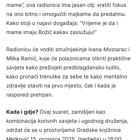
mame”, ova radionica ima jasan cilj: vratiti fokus
na ono bitno i omogućiti majkama da predahnu.
Kako stoji u najavi događaja: “Vrijeme je da i
mame imaju Božić kakav zaslužuju!”
Radionicu će voditi stručnjakinje Ivana Mostarac i
Milka Ramić, koje će polaznicama otkriti praktične
savjete kako preživjeti predblagdansko ludilo,
kako pronaći trenutke za sebe te kako mentalno
zdravlje staviti na prvo mjesto, čak i kada je
raspored pretrpan.
Kada i gdje?
Ovaj susret, zamišljen kao
kombinacija korisnih savjeta i ugodnog druženja,
održat će se u prostorijama Gradske knjižnice
Metković 15. prosinca 2025. (nedjelja) u 18:00.