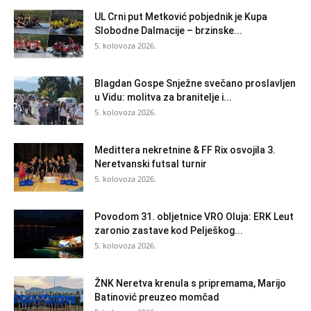
UL Crni put Metković pobjednik je Kupa
Slobodne Dalmacije – brzinske...
5. kolovoza 2026.
Blagdan Gospe Snježne svečano proslavljen
u Vidu: molitva za branitelje i...
5. kolovoza 2026.
Medittera nekretnine & FF Rix osvojila 3.
Neretvanski futsal turnir
5. kolovoza 2026.
Povodom 31. obljetnice VRO Oluja: ERK Leut
zaronio zastave kod Pelješkog...
5. kolovoza 2026.
ŽNK Neretva krenula s pripremama, Marijo
Batinović preuzeo momčad