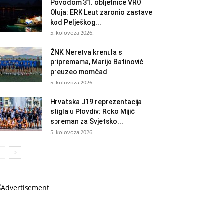
Povodom 31. obljetnice VRO
Oluja: ERK Leut zaronio zastave
kod Pelješkog...
5. kolovoza 2026.
ŽNK Neretva krenula s
pripremama, Marijo Batinović
preuzeo momčad
5. kolovoza 2026.
Hrvatska U19 reprezentacija
stigla u Plovdiv: Roko Mijić
spreman za Svjetsko...
5. kolovoza 2026.