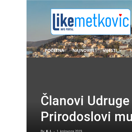
likemetkovic.hr
POČETNA
NAJNOVIJE
VIJESTI
Članovi Udruge ‘
Prirodoslovi mu
By
K. J.
-
1. kolovoza 2019.