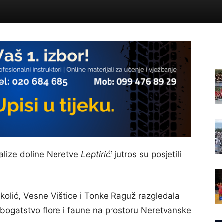
alize doline Neretve
Leptirići
jutros su posjetili
ikolić, Vesne Vištice i Tonke Raguž razgledala
bogatstvo flore i faune na prostoru Neretvanske