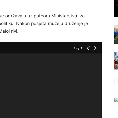
e se održavaju uz potporu Ministarstva za
 politiku. Nakon posjeta muzeju druženje je
loj rivi.
1
of 3