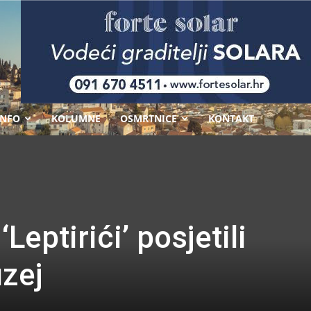
-
INFO
KOLUMNE
OSMRTNICE
KONTAKT
Leptirići’ posjetili
zej