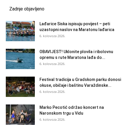
Zadnje objavljeno
Lađarice Siska ispisuju povijest – peti
uzastopni naslov na Maratonu lađarica
6. kolovoza 2026.
OBAVIJEST! Uklonite plovila i ribolovnu
opremu s rute Maratona lađa do...
6. kolovoza 2026.
Festival tradicija u Gradskom parku donosi
okuse, običaje i baštinu Varaždinske...
6. kolovoza 2026.
Marko Pecotić održao koncert na
Naronskom trgu u Vidu
6. kolovoza 2026.