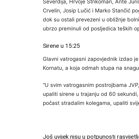
Ševerdija, Hrvoje Strikoman, Ante Jurič
Crvelin, Josip Lučić i Marko Stančić pog
dok su ostali prevezeni u obližnje boln
ubrzo preminuli od posljedica teških o
Sirene u 15:25
Glavni vatrogasni zapovjednik izdao je
Kornatu, a koja odmah stupa na snagu,
“U svim vatrogasnim postrojbama JVP, 
upaliti sirene u trajanju od 60 sekundi,
počast stradalim kolegama, upaliti svije
Još uvijek nisu u potpunosti rasvijetl