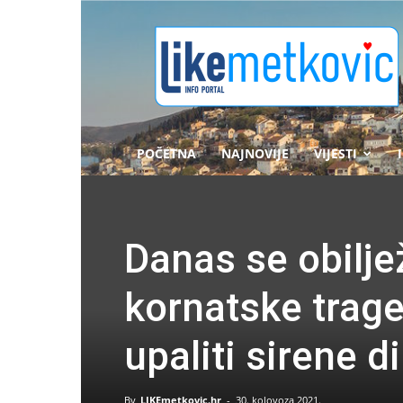
likemetkovic.hr
POČETNA
NAJNOVIJE
VIJESTI
Danas se obilje
kornatske trage
upaliti sirene d
By
LIKEmetkovic.hr
-
30. kolovoza 2021.