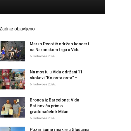
Zadnje objavljeno
Marko Pecotić održao koncert
na Naronskom trgu u Vidu
6. kolovoza 2026.
Na mostu u Vidu održani 11.
skokovi “Ko osta osta” –...
6. kolovoza 2026.
Bronca iz Barcelone: Vida
Batinovića primio
gradonačelnik Milan
6. kolovoza 2026.
Požar šume i makije u Glušcima