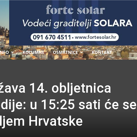
-
INFO
KOLUMNE
OSMRTNICE
KONTAKT
žava 14. obljetnica
dije: u 15:25 sati će se
iljem Hrvatske