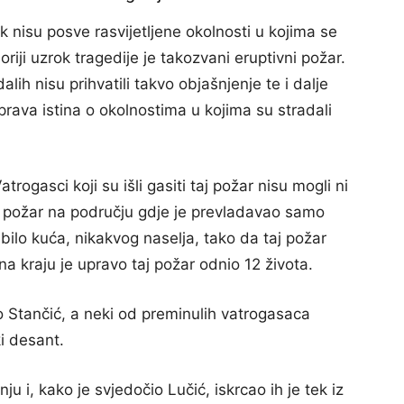
k nisu posve rasvijetljene okolnosti u kojima se
riji uzrok tragedije je takozvani eruptivni požar.
alih nisu prihvatili takvo objašnjenje te i dalje
prava istina o okolnostima u kojima su stradali
trogasci koji su išli gasiti taj požar nisu mogli ni
siti požar na području gdje je prevladavao samo
 bilo kuća, nikakvog naselja, tako da taj požar
 na kraju je upravo taj požar odnio 12 života.
o Stančić, a neki od preminulih vatrogasaca
i desant.
u i, kako je svjedočio Lučić, iskrcao ih je tek iz