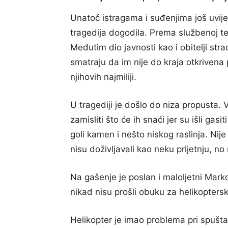
Unatoč istragama i suđenjima još uvije
tragedija dogodila. Prema službenoj teo
Međutim dio javnosti kao i obitelji strad
smatraju da im nije do kraja otkrivena 
njihovih najmiliji.
U tragediji je došlo do niza propusta. Va
zamisliti što će ih snaći jer su išli ga
goli kamen i nešto niskog raslinja. Nije
nisu doživljavali kao neku prijetnju, no
Na gašenje je poslan i maloljetni Mark
nikad nisu prošli obuku za helikoptersk
Helikopter je imao problema pri spuštanj