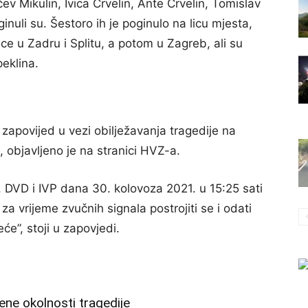
ev Mikulin, Ivica Crvelin, Ante Crvelin, Tomislav
inuli su. Šestoro ih je poginulo na licu mjesta,
ice u Zadru i Splitu, a potom u Zagreb, ali su
peklina.
 zapovijed u vezi obilježavanja tragedije na
 objavljeno je na stranici HVZ-a.
DVD i IVP dana 30. kolovoza 2021. u 15:25 sati
 za vrijeme zvučnih signala postrojiti se i odati
će”, stoji u zapovjedi.
jene okolnosti tragedije