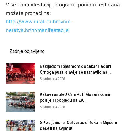
Više o manifestaciji, program i ponudu restorana
možete pronaći na:
http://www.rural-dubrovnik-
neretva.hr/hr/manifestacije
Zadnje objavljeno
Bakljadom i pjesmom dočekani lađari
Crnoga puta, slavlje se nastavilo na...
8. kolovoza 2026.
Kakav rasplet! Crni Put i Gusari Komin
podijelili pobjedu na 29....
8. kolovoza 2026.
SP za juniore: Četverac s Rokom Mijićem
deseti na svijetu!