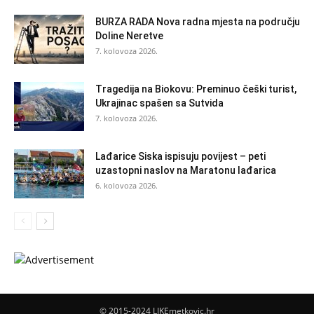
BURZA RADA Nova radna mjesta na području
Doline Neretve
7. kolovoza 2026.
Tragedija na Biokovu: Preminuo češki turist,
Ukrajinac spašen sa Sutvida
7. kolovoza 2026.
Lađarice Siska ispisuju povijest – peti
uzastopni naslov na Maratonu lađarica
6. kolovoza 2026.
© 2015-2024 LIKEmetkovic.hr