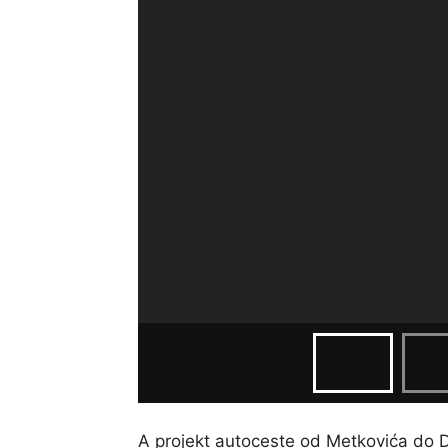
A projekt autoceste od Metkovića do D