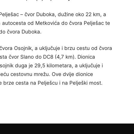
 Pelješac – čvor Duboka, dužine oko 22 km, a
ra autocesta od Metkovića do čvora Pelješac te
 do čvora Duboka.
vora Osojnik, a uključuje i brzu cestu od čvora
esta čvor Slano do DC8 (4,7 km). Dionica
jnik duga je 29,5 kilometara, a uključuje i
jeću cestovnu mrežu. Ove dvije dionice
e brze cesta na Pelješcu i na Pelješki most.