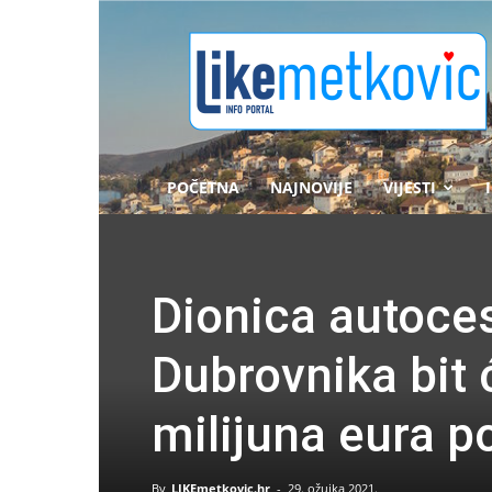
likemetkovic.hr
POČETNA
NAJNOVIJE
VIJESTI
Dionica autoce
Dubrovnika bit 
milijuna eura p
By
LIKEmetkovic.hr
-
29. ožujka 2021.