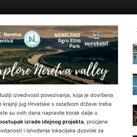
udiji izvedivosti povezivanja, koja je dovršena
se krajnji jug Hrvatske s ostatkom države treba
te su ovih dana napravile korak dalje u
postupak izrade idejnog projekta
, procjene
avdanosti i ishođenje lokacijske dozvole za