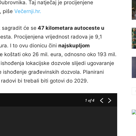
brovnika. Taj natječaj je procijenjene
, piše
Večernji.hr.
 sagradit će se
47 kilometara autoceste u
esta. Procijenjena vrijednost radova je 9,1
ra. I to ovu dionicu čini
najskupljom
e koštati oko 26 mil. eura, odnosno oko 193 mil.
shođenja lokacijske dozvole slijedi ugovaranje
te ishođenje građevinskih dozvola. Planirani
a radovi bi trebali biti gotovi do 2029.
1
of 4