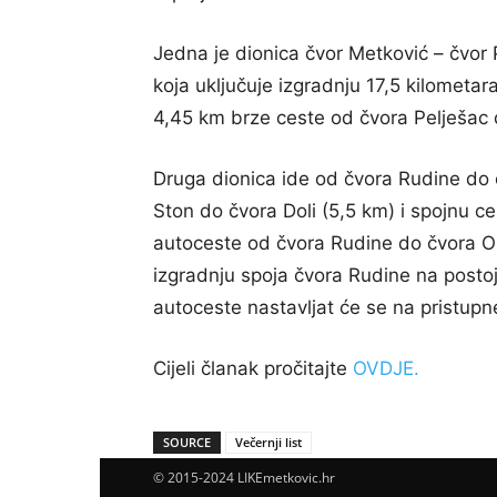
Jedna je dionica čvor Metković – čvor
koja uključuje izgradnju 17,5 kilometa
4,45 km brze ceste od čvora Pelješac
Druga dionica ide od čvora Rudine do č
Ston do čvora Doli (5,5 km) i spojnu c
autoceste od čvora Rudine do čvora Oso
izgradnju spoja čvora Rudine na posto
autoceste nastavljat će se na pristupn
Cijeli članak pročitajte
OVDJE.
SOURCE
Večernji list
© 2015-2024 LIKEmetkovic.hr