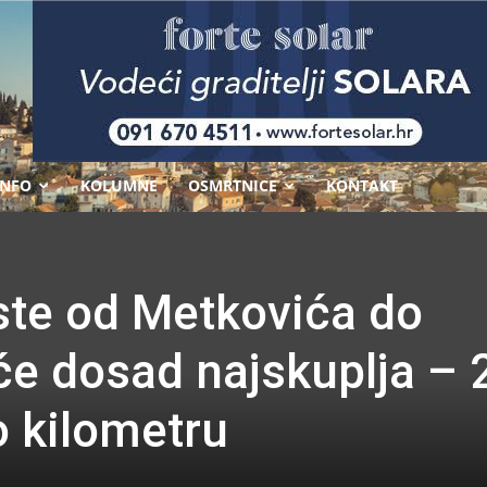
-
INFO
KOLUMNE
OSMRTNICE
KONTAKT
ste od Metkovića do
će dosad najskuplja – 
o kilometru