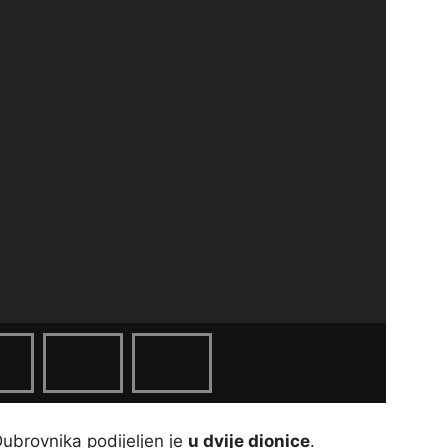
ubrovnika podijeljen je
u dvije dionice
.