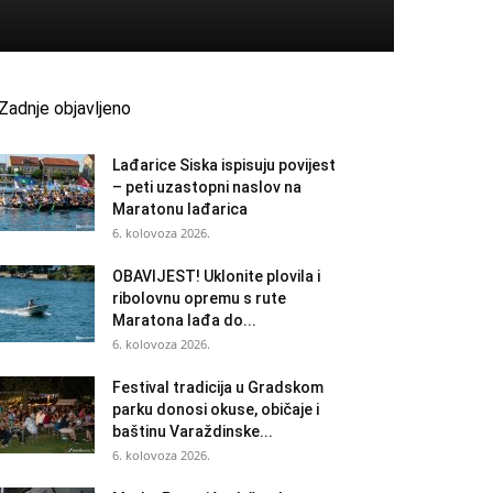
Zadnje objavljeno
Lađarice Siska ispisuju povijest
– peti uzastopni naslov na
Maratonu lađarica
6. kolovoza 2026.
OBAVIJEST! Uklonite plovila i
ribolovnu opremu s rute
Maratona lađa do...
6. kolovoza 2026.
Festival tradicija u Gradskom
parku donosi okuse, običaje i
baštinu Varaždinske...
6. kolovoza 2026.