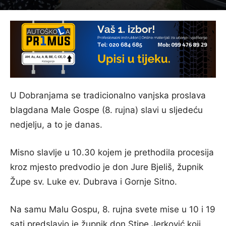
U Dobranjama se tradicionalno vanjska proslava
blagdana Male Gospe (8. rujna) slavi u sljedeću
nedjelju, a to je danas.
Misno slavlje u 10.30 kojem je prethodila procesija
kroz mjesto predvodio je don Jure Bjeliš, župnik
Župe sv. Luke ev. Dubrava i Gornje Sitno.
Na samu Malu Gospu, 8. rujna svete mise u 10 i 19
sati predslavio je župnik don Stipe Jerković koji