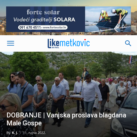
-
DOBRANJE | Vanjska proslava blagdana
Male Gospe
By
K. J.
-
11. rujna 2022.