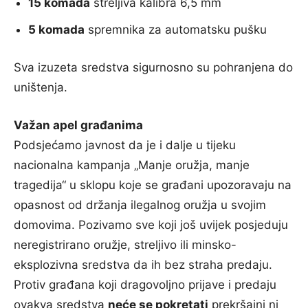
15 komada
streljiva kalibra 6,5 mm
5 komada
spremnika za automatsku pušku
Sva izuzeta sredstva sigurnosno su pohranjena do
uništenja.
Važan apel građanima
Podsjećamo javnost da je i dalje u tijeku
nacionalna kampanja „Manje oružja, manje
tragedija“ u sklopu koje se građani upozoravaju na
opasnost od držanja ilegalnog oružja u svojim
domovima. Pozivamo sve koji još uvijek posjeduju
neregistrirano oružje, streljivo ili minsko-
eksplozivna sredstva da ih bez straha predaju.
Protiv građana koji dragovoljno prijave i predaju
ovakva sredstva
neće se pokretati
prekršajni ni