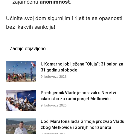
zajamčenu
anonimnost
.
Učinite svoj dom sigurnijim i riješite se opasnosti
bez ikakvih sankcija!
Zadnje objavljeno
U Komarnoj obilježena “Oluja”: 31 balon za
31 godinu slobode
9. kolovoza 2026.
Predsjednik Vlade je boravak u Neretvi
iskoristio za radni posjet Metkoviću
9. kolovoza 2026.
Uoči Maratona lađa Grmoja prozvao Vladu
zbog Metkovića i Gornjih horizonata
9. kolovoza 2026.