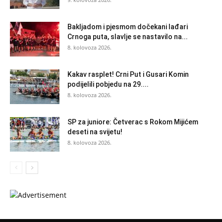
Bakljadom i pjesmom dočekani lađari
Crnoga puta, slavlje se nastavilo na...
8. kolovoza 2026.
Kakav rasplet! Crni Put i Gusari Komin
podijelili pobjedu na 29....
8. kolovoza 2026.
SP za juniore: Četverac s Rokom Mijićem
deseti na svijetu!
8. kolovoza 2026.