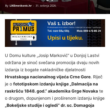
By
LIKEmetkovic.hr
-
31. svibnja 2026.
U Domu kulture „Josip Marković“ u Donjoj Lastvi
održana je sinoć svečana promocija dvaju novih
izdanja iz bogate nakladničke djelatnosti
Hrvatskoga nacionalnog vijeća Crne Gore
. Riječ
je o
fototipskom izdanju knjige „Dalmacija na
raskršću 1848. god.” akademika Grge Novaka
te
o drugom, dopunjenom i proširenom izdanju knjige
„Bokeljske studije i ogledi” dr. sc. Domagoja