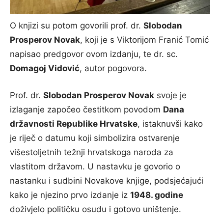
O knjizi su potom govorili prof. dr.
Slobodan
Prosperov Novak
, koji je s Viktorijom Franić Tomić
napisao predgovor ovom izdanju, te dr. sc.
Domagoj Vidović
, autor pogovora.
Prof. dr.
Slobodan Prosperov Novak
svoje je
izlaganje započeo čestitkom povodom
Dana
državnosti Republike Hrvatske
, istaknuvši kako
je riječ o datumu koji simbolizira ostvarenje
višestoljetnih težnji hrvatskoga naroda za
vlastitom državom. U nastavku je govorio o
nastanku i sudbini Novakove knjige, podsjećajući
kako je njezino prvo izdanje iz
1948. godine
doživjelo političku osudu i gotovo uništenje.