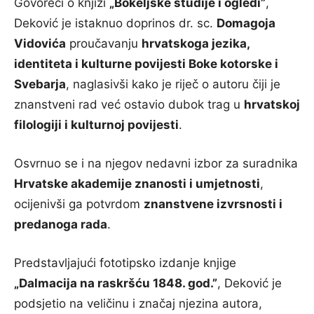
Govoreći o knjizi
„Bokeljske studije i ogledi”
,
Deković je istaknuo doprinos dr. sc.
Domagoja
Vidovića
proučavanju
hrvatskoga jezika,
identiteta i kulturne povijesti Boke kotorske i
Svebarja
, naglasivši kako je riječ o autoru čiji je
znanstveni rad već ostavio dubok trag u
hrvatskoj
filologiji i kulturnoj povijesti
.
Osvrnuo se i na njegov nedavni izbor za suradnika
Hrvatske akademije znanosti i umjetnosti
,
ocijenivši ga potvrdom
znanstvene izvrsnosti i
predanoga rada
.
Predstavljajući fototipsko izdanje knjige
„Dalmacija na raskršću 1848. god.”
, Deković je
podsjetio na veličinu i značaj njezina autora,