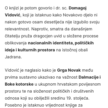
O knjizi je potom govorio i dr. sc.
Domagoj
Vidović
, koji je istaknuo kako Novakovo djelo ni
nakon gotovo osam desetljeća nije izgubilo svoju
relevantnost. Naprotiv, smatra da današnjem
čitatelju pruža dragocjen uvid u složene procese
oblikovanja
nacionalnih identiteta, političkih
ideja i kulturnih prostora
na istočnoj obali
Jadrana.
Vidović je naglasio kako je
Grga Novak
među
prvima sustavno ukazivao na važnost
Dalmacije i
Boke kotorske
u ukupnom hrvatskom povijesnom
prostoru te na složenost političkih i društvenih
odnosa koji su obilježili sredinu 19. stoljeća.
Posebno je istaknuo vrijednost knjige za