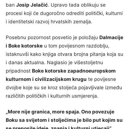
ban
Josip Jelačić
. Upravo tada oblikuju se
procesi koji će dugoročno odrediti politički, kulturni
i identitetski razvoj hrvatskih zemalja.
Posebnu pozornost posvetio je položaju
Dalmacije
i Boke kotorske
u tom povijesnom razdoblju,
istaknuvši kako knjiga otvara brojna pitanja koja su
i danas aktualna. Naglasio je višestoljetnu
pripadnost
Boke kotorske zapadnoeuropskom
kulturnom i civilizacijskom krugu
te povijesne
dvojbe koje su se kroz stoljeća pojavljivale između
različitih političkih i kulturnih usmjerenja.
„More nije granica, more spaja. Ono povezuje
Boku sa svijetom i stoljećima je bilo put kojim su
se prenosile ideje, znanja i kulturni utjecaji“
,