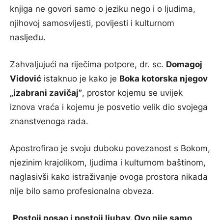
knjiga ne govori samo o jeziku nego i o ljudima,
njihovoj samosvijesti, povijesti i kulturnom
nasljeđu.
Zahvaljujući na riječima potpore, dr. sc.
Domagoj
Vidović
istaknuo je kako je
Boka kotorska njegov
„izabrani zavičaj”
, prostor kojemu se uvijek
iznova vraća i kojemu je posvetio velik dio svojega
znanstvenoga rada.
Apostrofirao je svoju duboku povezanost s Bokom,
njezinim krajolikom, ljudima i kulturnom baštinom,
naglasivši kako istraživanje ovoga prostora nikada
nije bilo samo profesionalna obveza.
„
Postoji posao i postoji ljubav. Ovo nije samo